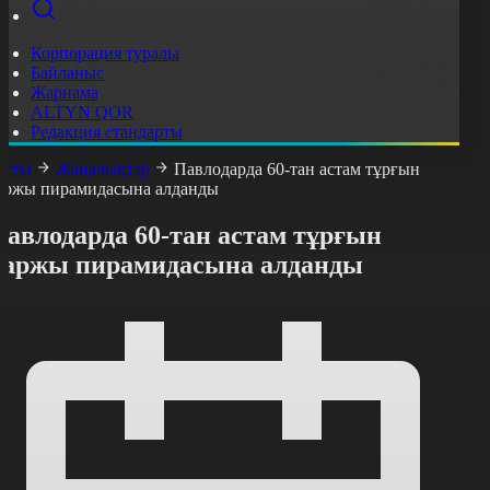
Корпорация туралы
Байланыс
Жарнама
ALTYN QOR
Редакция стандарты
асты
Жаңалықтар
Павлодарда 60-тан астам тұрғын
аржы пирамидасына алданды
Павлодарда 60-тан астам тұрғын
қаржы пирамидасына алданды