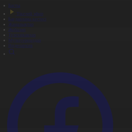
Басты
Тікелей эфир
Бағдарлама кестесі
Жаңалықтар
Жобалар
Телехикаялар
Мультсериалдар
Видеоархив