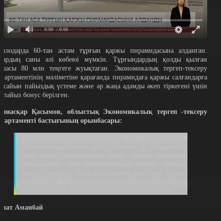
0:00
/ 0:00
авлодарда 60-тан астам тұрғын қаржы пирамидасына алданған.
лардың саны әлі көбеюі мүмкін. Тұрғындардың қолды қылған
қшасы 80 млн теңгеге жуықтаған. Экономикалық тергеп-тексеру
епартаментінің мәліметіне қарағанда пирамидаға қаржы салғандарға
й сайын пайыздық үстеме және әр жаңа адамды әкеп тіркегені үшін
0 пайыз бонус берілген.
алиасқар Қасымов, облыстық Экономикалық тергеп -тексеру
епартаменті бастығының орынбасары:
Инновациялық технологияны дамытуға арналған
жарнамалық фирмаға ақша салғызған. Ол үшін арнайы
сайт ашып, салымшылар өздері құйған қаржының
қаншалықты өсіп отырғандығына онлайн бақылау
жасап отырған. Бірақ есеп-шотта көк тиын қаржы
болмаған. Бірден қолма-қол ақшаға айналдырып,
қалтаға салған. Ұйымдастырған екі адам ұсталды.
олат Аманбай