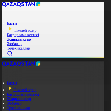
Басты
Тікелей эфир
Бағдарлама кестесі
Жаңалықтар
Жобалар
Телехикаялар
Басты
Тікелей эфир
Бағдарлама кестесі
Жаңалықтар
Жобалар
Телехикаялар