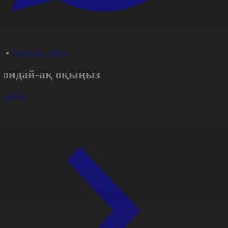
#Заң мен тәртіп
Сондай-ақ оқыңыз
арлығы