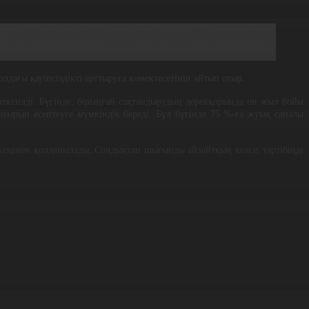
дерінің қатысуынсыз бір жақты қабылданған. Бұл ретте, елдегі
тығымен талқыламастан, бір жақты қабылдауын қалай түсінуге
лдағы қауіпсіздікті арттыруға көмектесетінін айтып отыр.
ткізілді. Бүгінде, бірыңғай сақтандырудың дерекқорында он жыл бойы
тырып есептеуге мүмкіндік береді. Бұл бүгінде 75 %-ға жуық саналы
 кеңінен қолданылады. Сондықтан шығынды айзайтқың келсе, тәртібіңді