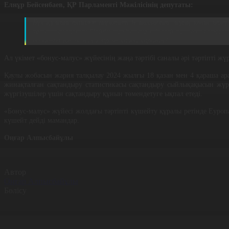
Елнұр Бейсенбаев, ҚР Парламенті Мәжілісінің депутаты:
Бұл құжат елімізде тіркелген 6 миллионға жуық көлік иелер
халықтың үштен бірінің тағдырына тікелей қатысты мәселе
болады?! Көлік министрлігі қайда қараған?
Ал үкімет «бонус-малус» жүйесінің жаңа тәртібі саналы әрі тәртіпті ж
Қаулы жобасын жария талқылау 2024 жылғы 18 қазан мен 4 қараша ара
жинақталған сақтандыру статистикасы сақтандыру сыйлықақысын жүрг
жүргізушілер үшін сақтандыру құнын төмендетуге ықпал етеді.
«Бонус-малус» жүйесі жолдағы тәртіпті күшейту құралы ретінде Еуроп
күшейт дейді мамандар.
Оңғар Алпысбайұлы
Автор
Оңғар Алпысбайұлы
Бөлісу