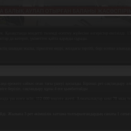
 Қазақстанда міндетті төлемді есептеу жүйесіне өзгерістер енгізілді. 1
тар да көтеріп, үкіметтен қайта қарауды сұрады.
іктің шыққан жылы, тіркелген өңірі, жолдағы тәртібі, бәрі есепке алын
згеріп жатады. Осы жылы 3932 теңге. Келесі жылы 4 мың теңге болу
п тұрғасын, бізде сақтандыру тарифінің өзі жоғары.
Жаңа ережеге сәйкес оған тағы үшеуі қосылды. Бірінші рет сақтандыру а
іге беріліп, сақтандыру құны 4 есе қымбаттайды.
да үш есеге өсіп, 112 000 теңгеге жетті. Алматылықтар кемі 78 мың те
йді. Жылына 3 рет әкімшілік хаттама толтырылғандардың санаты 1 сатыға