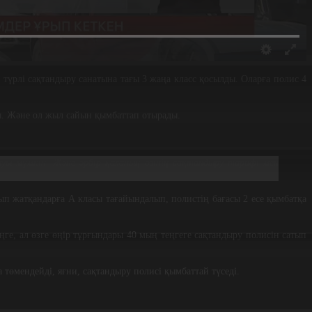
3 түрлі сақтандыру санатына тағы 3 жаңа класс қосылды. Оларға полис 4
ады. Және ол жыл сайын қымбаттап отырады.
ы мүмкін. Және әрбір қаланың өзінің сақтандыру тарифі мен
лып жатқандарға А класы тағайындалып, полистің бағасы 2 есе қымбатқа
ңге, ал өзге өңір тұрғындары 40 мың теңгеге сақтандыру полисін сатып
 төмендейді, яғни, сақтандыру полисі қымбаттай түседі.