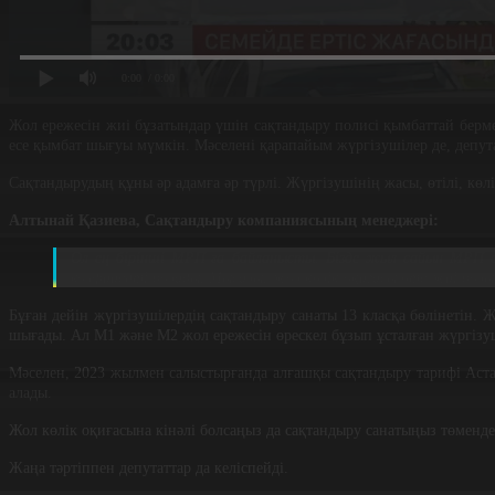
0:00
/ 0:00
Жол ережесін жиі бұзатындар үшін сақтандыру полисі қымбаттай бермек.
есе қымбат шығуы мүмкін. Мәселені қарапайым жүргізушілер де, депутат
Сақтандырудың құны әр адамға әр түрлі. Жүргізушінің жасы, өтілі, көл
Алтынай Қазиева, Сақтандыру компаниясының менеджері:
Ол ең бірінші МРП-ға байланысты. Бізде жыл сайын МРП ө
коэфиценті болады. Мысалы, жол көлік оқиғасы өте жиі болы
Бұған дейін жүргізушілердің сақтандыру санаты 13 класқа бөлінетін. 
шығады. Ал М1 және М2 жол ережесін өрескел бұзып ұсталған жүргізуш
Мәселен, 2023 жылмен салыстырғанда алғашқы сақтандыру тарифі Астана
алады.
Жол көлік оқиғасына кінәлі болсаңыз да сақтандыру санатыңыз төменде
Жаңа тәртіппен депутаттар да келіспейді.