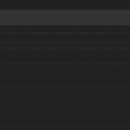
іне тікелей қатысты болса да, олардың пікірі сұралмастан, сала өкіл
ні Агенттіктің осыған жауапты мекемелермен, жүргізушілер қауымдас
үргізушілер үшін сақтандырудың арзанырақ болатынын және бұл өзгеріс жо
лығында ашық нормативтік құқықтық актілердің интернет-порталында ө
ізушінің жеке тәуекелін және оның жеке сақтандыру тарихын ескере о
а, Жапония, Оңтүстік Корея, Қытай, Канада, АҚШ, Аустралия елдерінде