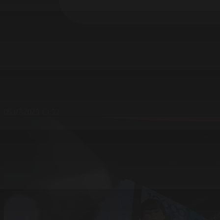
06.07.2025 19:59