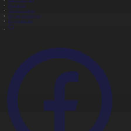
Жобалар
Телехикаялар
Мультсериалдар
Видеоархив