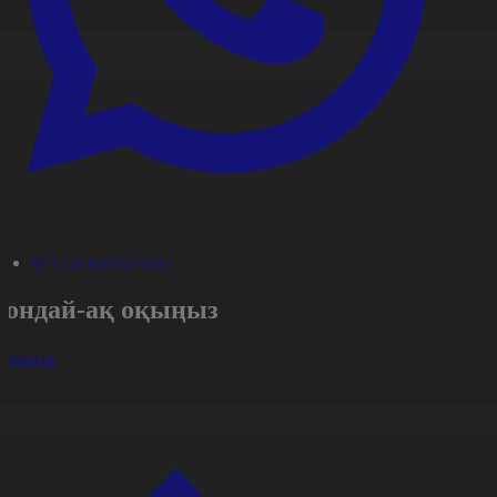
#«Таза Қазақстан»
Сондай-ақ оқыңыз
арлығы