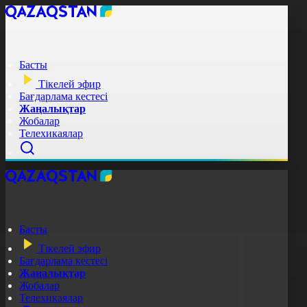
Басты
Тікелей эфир
Бағдарлама кестесі
Жаңалықтар
Жобалар
Телехикаялар
Басты
Тікелей эфир
Бағдарлама кестесі
Жаңалықтар
Жобалар
Телехикаялар