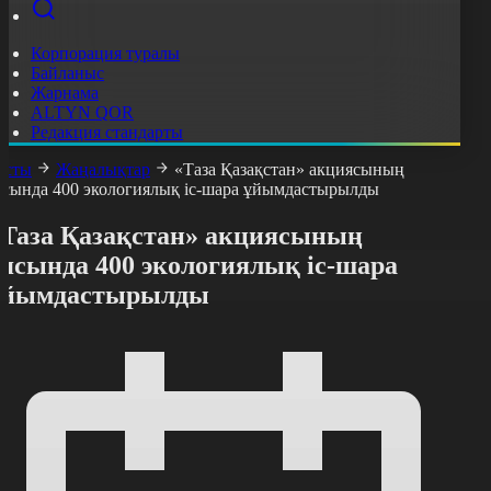
Корпорация туралы
Байланыс
Жарнама
ALTYN QOR
Редакция стандарты
асты
Жаңалықтар
«Таза Қазақстан» акциясының
ясында 400 экологиялық іс-шара ұйымдастырылды
«Таза Қазақстан» акциясының
аясында 400 экологиялық іс-шара
ұйымдастырылды