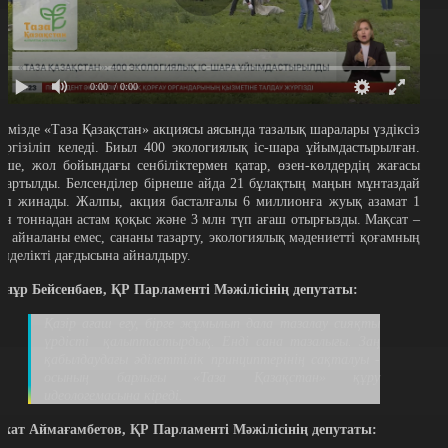
0:00
/ 0:00
лімізде «Таза Қазақстан» акциясы аясында тазалық шаралары үздіксіз
үргізіліп келеді. Биыл 400 экологиялық іс-шара ұйымдастырылған.
өше, жол бойындағы сенбіліктермен қатар, өзен-көлдердің жағасы
азартылды. Белсенділер бірнеше айда 21 бұлақтың маңын мұнтаздай
тіп жинады. Жалпы, акция басталғалы 6 миллионға жуық азамат 1
лн тоннадан астам қоқыс және 3 млн түп ағаш отырғызды. Мақсат –
ек айналаны емес, сананы тазарту, экологиялық мәдениетті қоғамның
үнделікті дағдысына айналдыру.
лнұр Бейсенбаев, ҚР Парламенті Мәжілісінің депутаты:
Қазір ағаш егу, бірге жұмылып дала тазалау сияқты
үрдісті қалыптастырдық. Енді сана тазалығы. Заң
қабылдаудағы әділеттілік принциптерінің сақталуы -
осының барлығы «Таза Қазақстан» құру
идеологемасына кіреді.
схат Аймағамбетов, ҚР Парламенті Мәжілісінің депутаты: