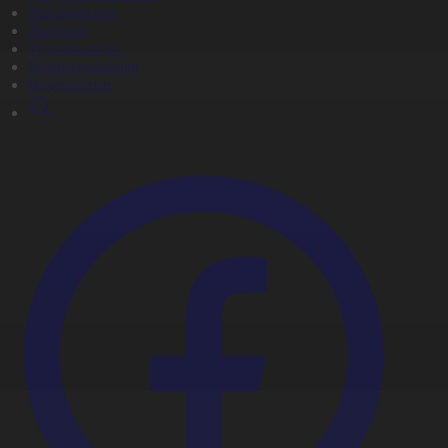
Жаңалықтар
Жобалар
Телехикаялар
Мультсериалдар
Видеоархив