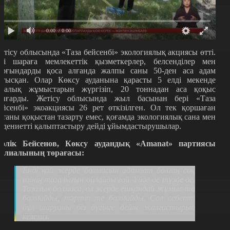
0:00
/ 0:00
етісу облысында «Таза бейсенбі» экологиялық акциясы өтті.
гі шараға мемлекеттік қызметкерлер, белсенділер мен
ұрғындарды қоса алғанда жалпы саны 50-ден аса адам
атысқан. Олар Көксу ауданына қарасты 5 елді мекенде
азалық жұмыстарын жүргізіп, 20 тоннадан аса қоқыс
ығарды. Жетісу облысында жыл басынан бері «Таза
ейсенбі» экоакциясы 26 рет өткізілген. Ол тек қоршаған
ртаны қоқыстан тазарту емес, қоғамда экологиялық сана мен
әдениетті қалыптастыру дейді ұйымдастырушылар.
әлік Бейсенов, Көксу аудандық «Amanat» партиясы
илиалының төрағасы:
Енді қай жерде болмасын адамзат болған соң
өзінің тазалығын ойлайды ғой. Үйде де түзде де.
Тазалық болмаса, ол жерде ешқандай жұмыс та
болмайды, тәртіп те болмайды. Сол себепті
бұл шаруаны біз бүгінге дейін жалғастырып
келеміз.