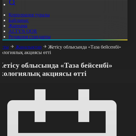
Корпорация туралы
Байланыс
Жарнама
ALTYN QOR
Редакция стандарты
асты
Жаңалықтар
Жетісу облысында «Таза бейсенбі»
кологиялық акциясы өтті
етісу облысында «Таза бейсенбі»
экологиялық акциясы өтті