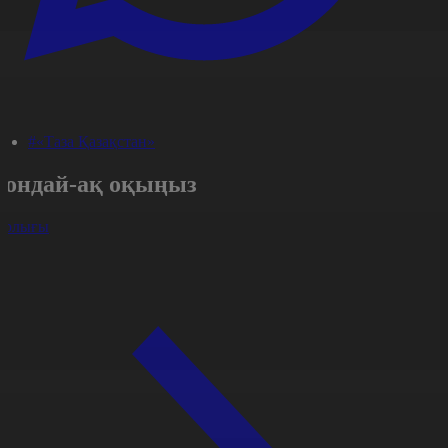
#«Таза Қазақстан»
Сондай-ақ оқыңыз
арлығы