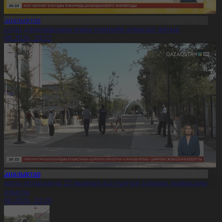
Жаңалықтар
0 елдің дзюдошылары өзара тәжірибе алмасып жатыр
6.08.2026, 20:22
Жаңалықтар
лматы облысында 22 мыңнан аса тұрғын тазалық жұмысына
тсалысты
6.08.2026, 20:20