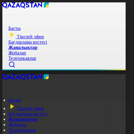
Басты
Тікелей эфир
Бағдарлама кестесі
Жаңалықтар
Жобалар
Телехикаялар
Басты
Тікелей эфир
Бағдарлама кестесі
Жаңалықтар
Жобалар
Телехикаялар