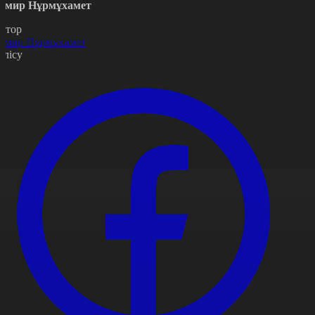
амир Нұрмұхамет
втор
амир Нұрмұхамет
өлісу