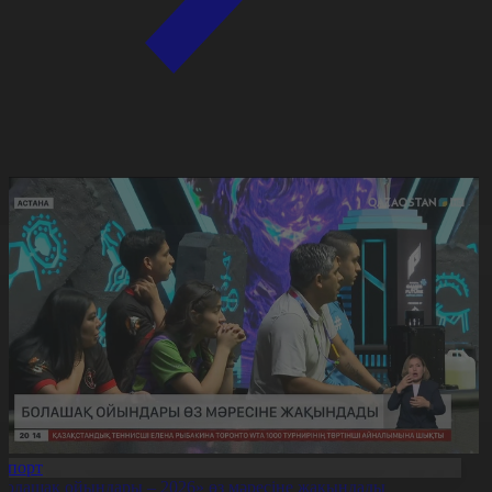
Спорт
Болашақ ойындары – 2026» өз мәресіне жақындады