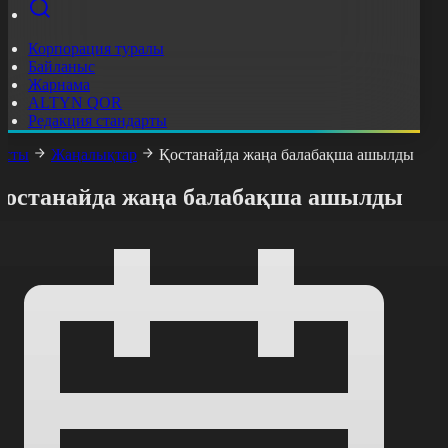
Корпорация туралы
Байланыс
Жарнама
ALTYN QOR
Редакция стандарты
асты
Жаңалықтар
Қостанайда жаңа балабақша ашылды
Қостанайда жаңа балабақша ашылды