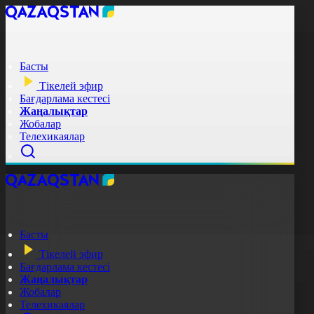
Басты
Тікелей эфир
Бағдарлама кестесі
Жаңалықтар
Жобалар
Телехикаялар
Басты
Тікелей эфир
Бағдарлама кестесі
Жаңалықтар
Жобалар
Телехикаялар