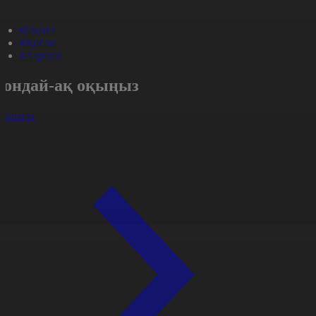
#Оқиға
#Қоғам
#Aqparat
Сондай-ақ оқыңыз
арлығы