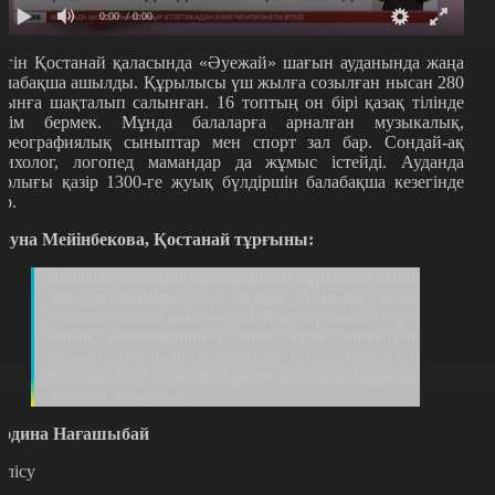
0:00
/ 0:00
үгін Қостанай қаласында «Әуежай» шағын ауданында жаңа
алабақша ашылды. Құрылысы үш жылға созылған нысан 280
рынға шақталып салынған. 16 топтың он бірі қазақ тілінде
ілім бермек. Мұнда балаларға арналған музыкалық,
ореографиялық сыныптар мен спорт зал бар. Сондай-ақ
сихолог, логопед мамандар да жұмыс істейді. Ауданда
арлығы қазір 1300-ге жуық бүлдіршін балабақша кезегінде
ұр.
руна Мейінбекова, Қостанай тұрғыны:
Ашылып жатқан балабақшаны бұрыннан естіп
келе жатырмыз. Бұл жерде барлығы жаңа
технологиямен қамтылған. Бізге мүмкіндік беріп
отыр, балабақшаның ішіне кіріп, танысып,
қандай дамыту ойындары бар, тәрбиешілері кім
болады. Сол себепті бірден осы балабақшаны
таңдап отырмыз.
әдина Нағашыбай
өлісу