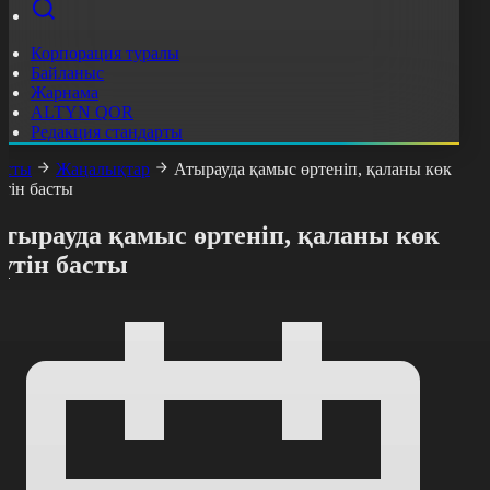
Корпорация туралы
Байланыс
Жарнама
ALTYN QOR
Редакция стандарты
асты
Жаңалықтар
Атырауда қамыс өртеніп, қаланы көк
үтін басты
Атырауда қамыс өртеніп, қаланы көк
үтін басты