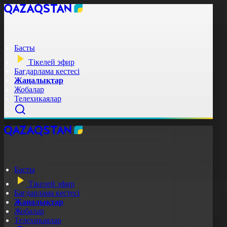
Басты
Тікелей эфир
Бағдарлама кестесі
Жаңалықтар
Жобалар
Телехикаялар
Басты
Тікелей эфир
Бағдарлама кестесі
Жаңалықтар
Жобалар
Телехикаялар