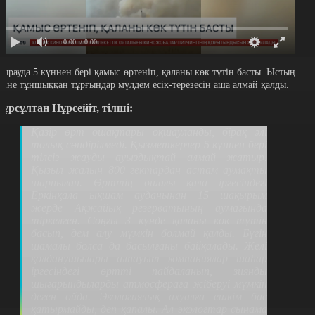
0:00
/ 0:00
тырауда 5 күннен бері қамыс өртеніп, қаланы көк түтін басты. Ыстың
ісіне тұншыққан тұрғындар мүлдем есік-терезесін аша алмай қалды.
ұрсұлтан Нұрсейіт, тілші:
Қазір өрт ошақтары оқшауланды, бірақ әлі
толық сөндірілмеді. Қызметкерлер 5 күннен бері
тілсіз жауды ауыздықтай алмай жатыр.
Қызыл жалын 800 гектардан астам аумақты
шарпыған. Өрттің ошағы қала іргесіндегі
Еркінқала ықшам ауданынан 15 шақырым
жерде Ақжайық резерватының аумағында
тіркелген. Соңғы 3 күнде қаланы көк түтін
басып, дем алу мүмкін болмай қалды. Бүгін
шамалы болса да басылғаны байқалады. Желі
қолданушылары алпауыт компаниялар шаhар
іргесіндегі өртті пайдаланып, зиянды
шығарындыларды атмосфераға жіберуі мүмкін
деген ойда. Экологиялық ахуалға ешкім бас
қатырмайды, деп қапалы. Ал экологтар сынама