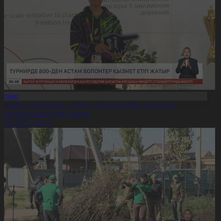
Спорт
Болашақ ойындары - 2026»: Турнирде 800-ден астам
олонтер қызмет етіп жатыр
5.08.2026, 20:12