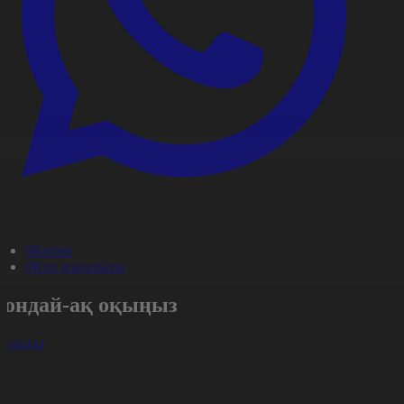
#Қоғам
#Күн жаңалығы
Сондай-ақ оқыңыз
арлығы