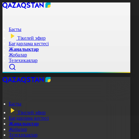
Басты
Тікелей эфир
Бағдарлама кестесі
Жаңалықтар
Жобалар
Телехикаялар
Басты
Тікелей эфир
Бағдарлама кестесі
Жаңалықтар
Жобалар
Телехикаялар