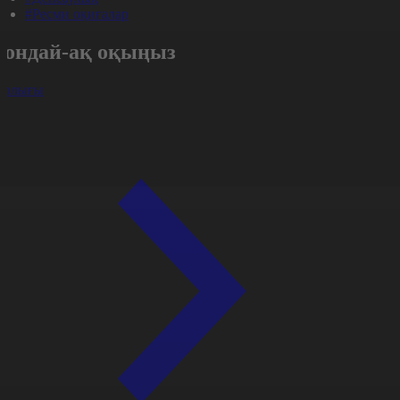
#Ресми оқиғалар
Сондай-ақ оқыңыз
арлығы