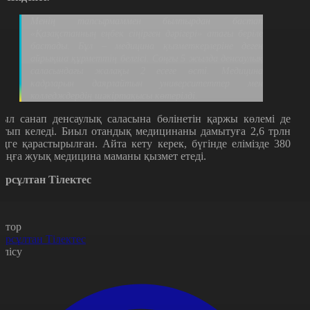
Менің тапсырмаммен былтырдан бастап
«Қазақстанның еңбек сіңірген дәрігері» атағы беріле
бастады. Бұл – медицина қызметкерлеріне деген
айрықша құрметтің белгісі. Соңғы 5 жылда денсаулық
саласындағы жалақы 2 есеге өсті. Медицина
кадрларын даярлайтын университеттер мен
колледждердің шәкіртақысы көтерілді.
ыл санап денсаулық саласына бөлінетін қаржы көлемі де
ртып келеді. Биыл отандық медицинаны дамытуға 2,6 трлн
еңге қарастырылған. Айта кету керек, бүгінде елімізде 380
ыңға жуық медицина маманы қызмет етеді.
ұрсұлтан Тілектес
втор
ұрсұлтан Тілектес
өлісу