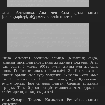
қуанамын. Мен әріптестерім үшін қуанамын. Олардың
барлығының еңбегі адал.
олпан Алтынова, Ана мен бала орталығының
ефролог-дәрігері, «Құрмет» орденінің иегері:
2012 жылы біз Астанада Ана мен бала орталығында
бүйрек трансплантациясы бағдарламасын бастады.
Сол 2012 жылдан бері 160-қа жуық балаға бүйрек
салып бердік. Науқастардың атынан сөйлегім келіп
отыр. Науқастарға тегін ем беріледі, тегін дәрі-
дәрмек беріледі. Сол үшін Үкіметке, Мемлекет
басшысына дәрігерлердің атынан алғыс айтқым келеді.
иында Мемлекет басшысы елімізде денсаулық сақтау
аласының тиісті деңгейде дамып жатқанына тоқталды. Атап
йтсақ, соңғы 5 жылда 800-ге жуық емхана мен аурухана
алынды. Ең бастысы ана мен бала өлімі 12 пайызға азайып,
алықтың орташа өмір сүру ұзақтығы 75 жасқа жетті. Жыл
айын 45 мемлекеттен 10 мыңға жуық адам Қазақстанға
мделуге келеді. Бұл саланың деңгейі біршама артқанын
ңғартады. Тағы бір оң өзгеріс медицина мамандарының
әртебесі артып, жалақысы да өсті.
асым-Жомарт Тоқаев, Қазақстан Республикасының
резиденті: