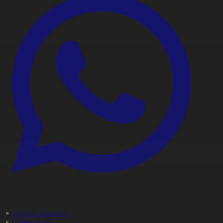
#Басты ақпарат
#Денсаулық