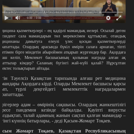
0:00
/ 0:00
едицина қызметкерлері – ең қадірлі мамандық иелері. Осылай деген
резидент сала мамандарын төл мерекесімен құттықтап, отандық
едицинаны дамытуға елеулі үлес қосқан қызметкерлерді
арапаттады. Олардың арасында бүкіл өмірін салаға арнаған, тіпті
улетімен бірге міндетін абыроймен атқарып жүргендер бар. Ақордаға
лғаш келіп, Мемлекет басшысының қолынан награда алған ақ
алаттылар кімдер? Саланың бүгінгі жай-күйі қалай? Нұрсұлтан
ілектес толықтырып айтады.
үгін Тәуелсіз Қазақстан тарихында алғаш рет медицина
амандары Ақордаға кірді. Оларды Мемлекет басшысы қарсы
лып, түрлі деңгейдегі мемлекеттік наградалармен
арапаттады.
әрігерлер адам – өмірінің сақшысы. Олардың жанкештілігі
сіресе пандемия кезінде байқалды. Қауіпті вирусты
уыздықтап, талай адамның жанын сақтап қалған мамандар –
үгінгі күннің батырлары, - деді Қасым-Жомарт Тоқаев.
асым Жомарт Тоқаев, Қазақстан Республикасының