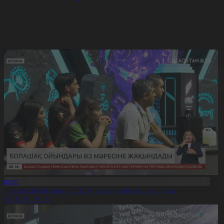
Спорт
Болашақ ойындары – 2026» өз мәресіне жақындады
8.08.2026, 20:21