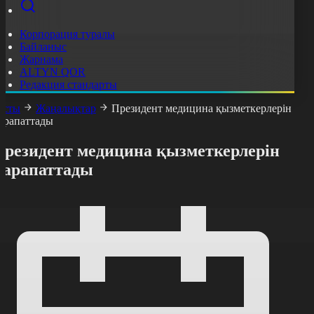
Корпорация туралы
Байланыс
Жарнама
ALTYN QOR
Редакция стандарты
асты
Жаңалықтар
Президент медицина қызметкерлерін
арапаттады
Президент медицина қызметкерлерін
марапаттады