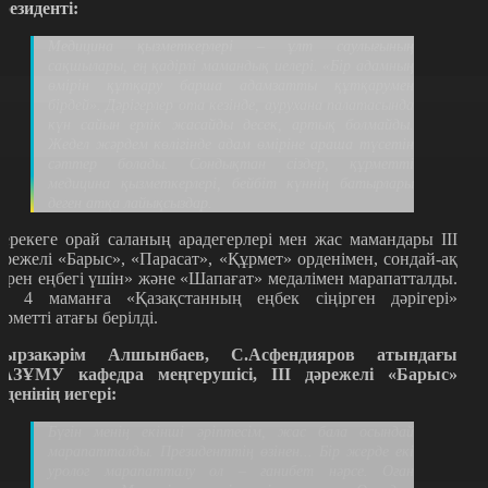
резиденті:
Медицина қызметкерлері – ұлт саулығының
сақшылары, ең қадірлі мамандық иелері. «Бір адамның
өмірін құтқару барша адамзатты құтқарумен
бірдей». Дәрігерлер ота кезінде, аурухана палатасында
күн сайын ерлік жасайды десек, артық болмайды.
Жедел жәрдем көлігінде адам өміріне араша түсетін
сәттер болады. Сондықтан сіздер, құрметті
медицина қызметкерлері, бейбіт күннің батырлары
деген атқа лайықсыздар.
ерекеге орай саланың арадегерлері мен жас мамандары ІІІ
әрежелі «Барыс», «Парасат», «Құрмет» орденімен, сондай-ақ
Ерен еңбегі үшін» және «Шапағат» медалімен марапатталды.
л 4 маманға «Қазақстанның еңбек сіңірген дәрігері»
ұрметті атағы берілді.
ырзакәрім Алшынбаев, С.Асфендияров атындағы
АЗҰМУ кафедра меңгерушісі, ІІІ дәрежелі «Барыс»
рденінің иегері:
Бүгін менің екінші әріптесім, жас бала осындай
марапатталды. Президенттің өзінен... Бір жерде екі
уролог марапатталу ол – ғанибет нәрсе. Оған