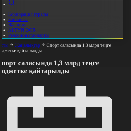
Корпорация туралы
Байланыс
Жарнама
ALTYN QOR
Редакция стандарты
асты
Жаңалықтар
Спорт саласында 1,3 млрд теңге
юджетке қайтарылды
порт саласында 1,3 млрд теңге
бюджетке қайтарылды