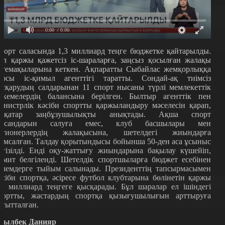
0:00
/ 0:00
порт саласында 1,3 миллиард теңге бюджетке қайтарылды.
ұл қаржы қажетсіз іс-шараларға, заңсыз қосылған жалақы
стемақыларына кеткен. Ақпаратты Сыбайлас жемқорлыққа
арсы іс-қимыл агенттігі таратты. Сондай-ақ тиімсіз
асқарудың салдарынан 11 спорт нысаны түрлі мемлекеттік
екемелердің балансына берілген. Былтыр агенттік пен
инистрлік кәсіби спортты қаржыландыру мәселесін қарап,
ірқатар заңбұзушылықты анықтады. Ақша спорт
ысандарын салуға емес, клуб басшылары мен
егионерлердің жалақысына, шетелдегі жиындарға
ұмсалған. Талдау қорытындысы бойынша 50-ден аса ұсыныс
нгізілді. Енді оқу-жаттығу жиындарына бақылау күшейіп,
имит белгіленді. Шетелдік спортшыларға бюджет есебінен
өлемдерге тыйым салынады. Президенттің тапсырмасымен
әсіби спортқа, әсіресе футбол клубтарына бөлінетін қаржы
,7 миллиард теңгеге қысқарады. Бұл шаралар ел ішіндегі
портты, жастардың спортқа қызығушылығын арттыруға
ағытталған.
сылбек Данияр