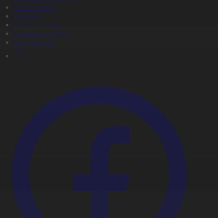
Жаңалықтар
Жобалар
Телехикаялар
Мультсериалдар
Видеоархив