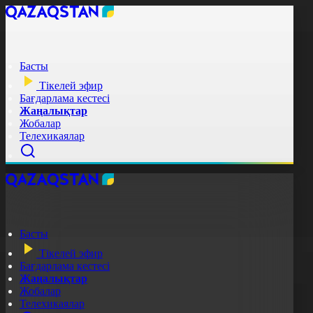
Басты
Тікелей эфир
Бағдарлама кестесі
Жаңалықтар
Жобалар
Телехикаялар
Басты
Тікелей эфир
Бағдарлама кестесі
Жаңалықтар
Жобалар
Телехикаялар