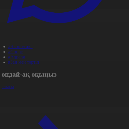
#Экономика
#Спорт
#Aqparat
#Заң мен тәртіп
Сондай-ақ оқыңыз
арлығы