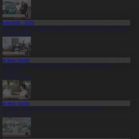
Құрылтай - 2026
ұрылтай депутаттарының сайлауына дайындық пысықталды
5.08.2026, 20:10
Заң мен тәртіп
ақымшылық туралы заңға сәйкес 620 адам түрмеден
осатылды
5.08.2026, 20:09
Заң мен тәртіп
ойда теріс пікір айтқан тұрғын қамауға алынды
5.08.2026, 20:07