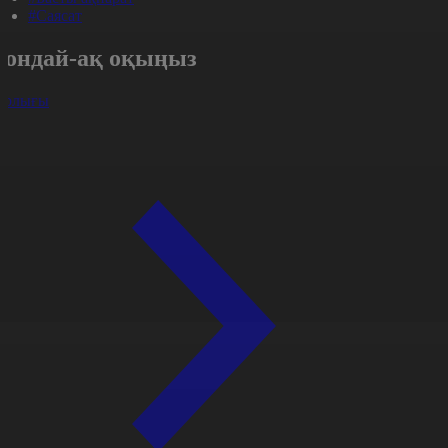
#Саясат
Сондай-ақ оқыңыз
арлығы