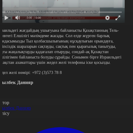
0:00
/ 0:00
зраильдегі жағдайдың ушығуына байланысты Қазақстанның Тель-
вивтегі Елшілігі мәлімдеме жасады. Сол елде жүрген барлық
тандасымызды Тыл қолбасшылығының нұсқаулығын орындауға,
ауіпсіздік шараларын сақтауды, сақтық пен қырағылық танытуды,
оңғы жаңалықтарды қадағалап отыруды, сондай-ақ Қазақстан
лшілігімен байланыста болуды сұрайды. Сонымен бірге Израильдегі
азақстан азаматтары үшін жедел желі телефоны іске қосылды.
едел желі нөмірі: +972 (3)573 78 8
сылбек Данияр
втор
сылбек Данияр
өлісу