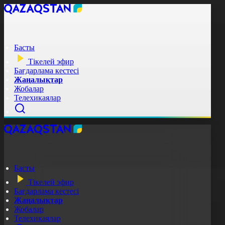
Басты
Тікелей эфир
Бағдарлама кестесі
Жаңалықтар
Жобалар
Телехикаялар
Басты
Тікелей эфир
Бағдарлама кестесі
Жаңалықтар
Жобалар
Телехикаялар