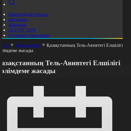
Корпорация туралы
Байланыс
Жарнама
ALTYN QOR
Редакция стандарты
асты
Жаңалықтар
Қазақстанның Тель-Авивтегі Елшілігі
әлімдеме жасады
Қазақстанның Тель-Авивтегі Елшілігі
мәлімдеме жасады