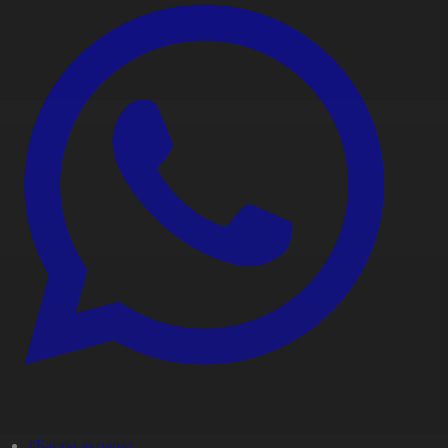
#Басты ақпарат