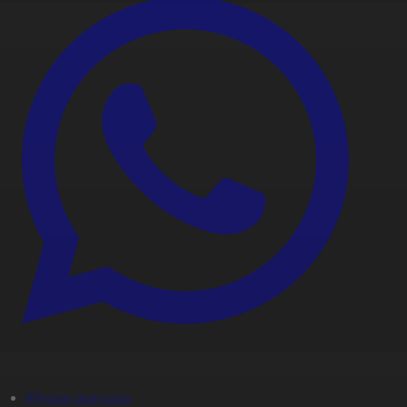
#Ресми оқиғалар