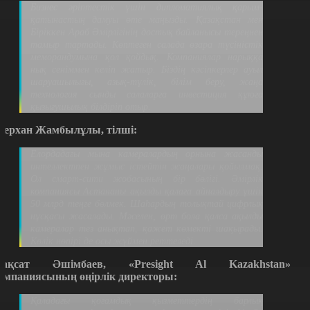
Бизнес әріптестік үшін дипломатиялық қарым-
қатынастың дамуы өте маңызды. Қазақстан мен
Біріккен Араб Әмірлігінің достық байланысы тереңнен
тамыр тартады. Көптеген салада өзара түсіністік
меморандумына қол қойдық. Компаниялар нарыққа
нық сеніммен келіп жатыр. Біздің кәсіпкерлер ауыл
шаруашылығы, азық-түлік, білім беру, жаңа
технология сынды салаларға инвестиция құюға
қызығушылық білдіріп отыр.
ерхан Жамбылұлы, тілші:
Елордадағы мына камералардың орнына жасанды
интеллектпен жұмыс істейтін жаңалары қойылмақ.
Ол смарт-сити жобасының бір бөлігі. Әмірлік
компаниясы Астананы ақылды қалаға айналдыру үшін
50 млрд теңге бөлмек. Шаһардың толықтай цифрлық
нұсқасы жасалады. Мәселен, өрт бола қалса ақылды
камералар тез анықтап, қажет көмекті шақырады.
Көлік нөпірі де осы жүймен реттеледі.
ақсат Әшімбаев, «Presight Al Kazakhstan»
омпаниясының өңірлік директоры:
Қаладағы қоғамдық қызметтердің барлық