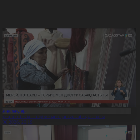
Жаңалықтар
ерейлі отбасы – тәрбие мен дәстүр сабақтастығы
7.08.2026, 20:19