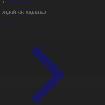
#Күн жаңалығы
Сондай-ақ оқыңыз
арлығы