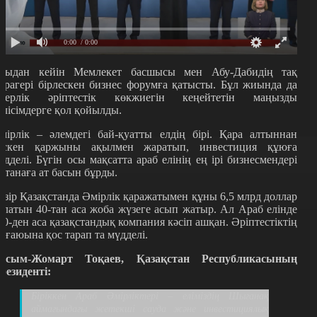
0:00
/ 0:00
сыдан кейін Мемлекет басшысы мен Абу-Дабидің тақ
ұрагері бірлескен бизнес форумға қатысты. Бұл жиында да
скерлік әріптестік көкжиегін кеңейтетін маңызды
елісімдерге қол қойылды.
мірлік – әлемдегі бай-қуатты елдің бірі. Қара алтыннан
үскен қаржыны ақылмен жаратып, инвестиция құюға
үдделі. Бүгін осы мақсатта араб елінің ең ірі бизнесмендері
станаға ат басын бұрды.
азір Қазақстанда Әмірлік қаражатымен құны 6,5 млрд доллар
олатын 40-тан аса жоба жүзеге асып жатыр. Ал Араб елінде
00-ден аса қазақстандық компания кәсіп ашқан. Әріптестіктің
ығаюына қос тарап та мүдделі.
асым-Жомарт Тоқаев, Қазақстан Республикасының
резиденті:
Біріккен Араб Әмірліктері – еліміздің Шығанақ
аймағындағы жетекші сауда және инвестициялық