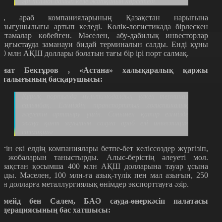
әрі тиімді дамып келе жатқанын көрсетеді.
ә, араб компанияларының Қазақстан нарығына
ызығушылығы артып келеді. Көлік-логистикада бірлескен
астамалар көбейген. Мәселен, абу-дабилық инвесторлар
аңғыстауда заманауи бидай терминалын салды. Енді құны
00 млн АҚШ доллары болатын тағы бір ірі порт салмақ.
енат Бектұров , «Астана» халықаралық қаржы
рталығының басқарушысы:
Құрық портында мультимодалдық үлкен терминал
салынбақ. Еліміздің транспорттық логистикалық
әлеуетін арттыру үшін. Сонымен қатар елімізде
жаңа қант зауытын салуға араб елі инвестиция
салмақшы.
үгін екі елдің компаниялары бетпе-бет келіссөздер жүргізіп,
з жобаларын таныстырды. Алыс-берістің әлеуеті мол.
азақстан қосымша 400 млн АҚШ долларына тауар ұсына
лады. Мәселен, 100 млн-ға азық-түлік пен мал азығын, 250
лн долларға металлургиялық өнімдер экспорттауға әзір.
умейд бен Салем, БАӘ сауда-өнеркәсіп палатасы
едерациясының бас хатшысы: