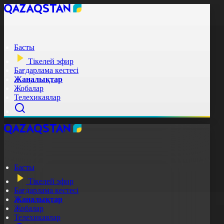
Басты
Тікелей эфир
Бағдарлама кестесі
Жаңалықтар
Жобалар
Телехикаялар
Басты
Тікелей эфир
Бағдарлама кестесі
Жаңалықтар
Жобалар
Телехикаялар