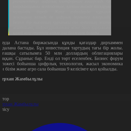
регламенттері цифрлық платформаға көшіріледі. Ол
координацияны жеделдетуге, қаланы тиімді басқаруға
мүмкіндік береді. Жаңа аудандарда құрылыс
жоспарлау кезінде де цифрлық деректер ескеріледі.
Белгілі бір нысанның құрылысы сол ауданның жалпы
жағдайына, инфрақұрылымына және даму қарқынына
қалай әсер ететінін алдын ала болжауға болады.
аяуда Астана биржасында құнды қағаздар дирхаммен
аудалана бастады. Бұл инвестиция тартудың тағы бір жолы.
лғашқы сатылымға 50 млн доллардың облигациялары
ыққан. Сұраныс бар. Енді ол төрт еселенбек. Бизнес форум
әтижесі бойынша цифрлық технология, жасыл экономика
ен білім және агро сала бойынша 9 келісімге қол қойылды.
ерхан Жамбылұлы
втор
ерхан Жамбылұлы
өлісу