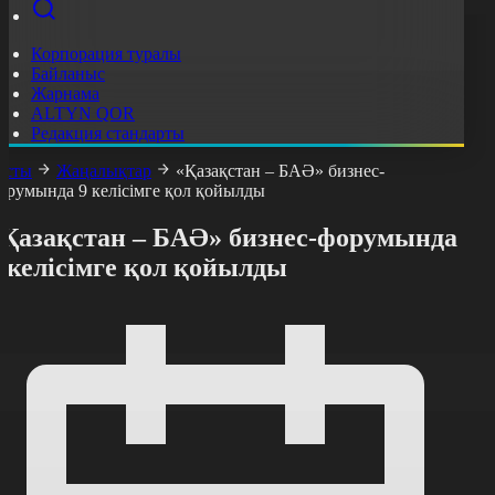
Корпорация туралы
Байланыс
Жарнама
ALTYN QOR
Редакция стандарты
асты
Жаңалықтар
«Қазақстан – БАӘ» бизнес-
орумында 9 келісімге қол қойылды
«Қазақстан – БАӘ» бизнес-форумында
 келісімге қол қойылды