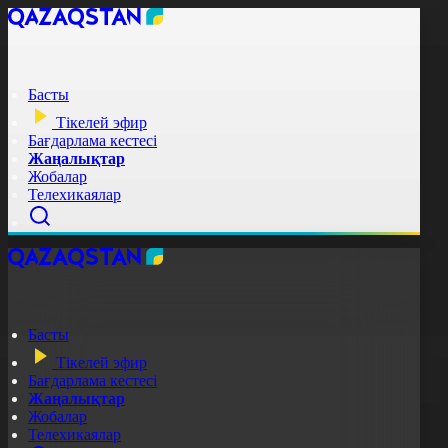
Басты
Тікелей эфир
Бағдарлама кестесі
Жаңалықтар
Жобалар
Телехикаялар
Басты
Тікелей эфир
Бағдарлама кестесі
Жаңалықтар
Жобалар
Телехикаялар