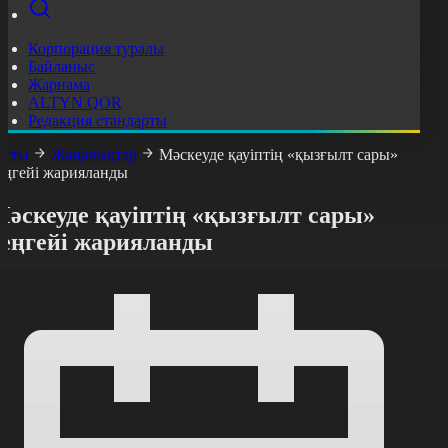
Корпорация туралы
Байланыс
Жарнама
ALTYN QOR
Редакция стандарты
асты
Жаңалықтар
Мәскеуде қауіптің «қызғылт сары»
еңгейі жарияланды
Мәскеуде қауіптің «қызғылт сары»
деңгейі жарияланды