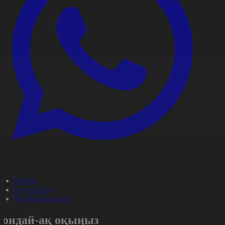
#Әлем
#Ауа райы
#Күн жаңалығы
Сондай-ақ оқыңыз