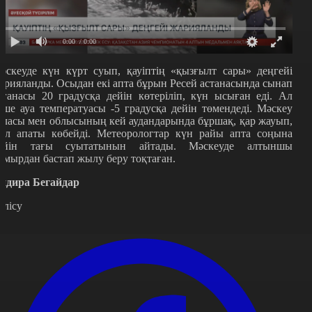
0:00
/ 0:00
әскеуде күн күрт суып, қауіптің «қызғылт сары» деңгейі
арияланды. Осыдан екі апта бұрын Ресей астанасында сынап
ағанасы 20 градусқа дейін көтеріліп, күн ысыған еді. Ал
еше ауа температуасы -5 градусқа дейін төмендеді. Мәскеу
аласы мен облысының кей аудандарында бұршақ, қар жауып,
ол апаты көбейді. Метеорологтар күн райы апта соңына
ейін тағы суытатынын айтады. Мәскеуде алтыншы
амырдан бастап жылу беру тоқтаған.
ндира Бегайдар
өлісу