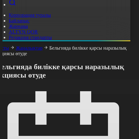
Корпорация туралы
Байланыс
Жарнама
ALTYN QOR
Редакция стандарты
асты
Жаңалықтар
Бельгияда билікке қарсы наразылық
кциясы өтуде
Бельгияда билікке қарсы наразылық
акциясы өтуде