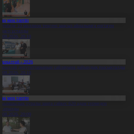
Заң мен тәртіп
қтөбеде 10 миллион теңгені заңсыз айналымға енгізген
үдікті ұсталды
5.08.2026, 20:10
Құрылтай - 2026
ұрылтай депутаттарының сайлауына дайындық пысықталды
5.08.2026, 20:10
Заң мен тәртіп
ақымшылық туралы заңға сәйкес 620 адам түрмеден
осатылды
5.08.2026, 20:09