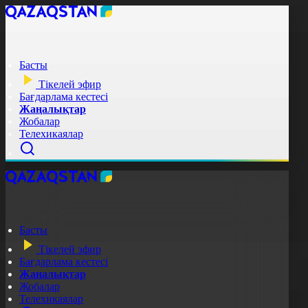
Басты
Тікелей эфир
Бағдарлама кестесі
Жаңалықтар
Жобалар
Телехикаялар
Басты
Тікелей эфир
Бағдарлама кестесі
Жаңалықтар
Жобалар
Телехикаялар