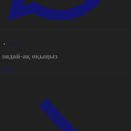
#Әлем
Сондай-ақ оқыңыз
арлығы