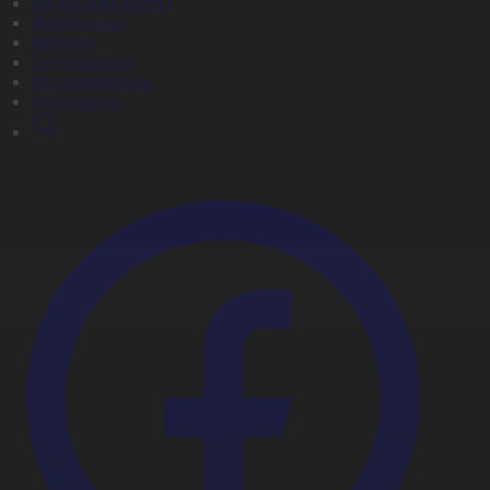
Бағдарлама кестесі
Жаңалықтар
Жобалар
Телехикаялар
Мультсериалдар
Видеоархив