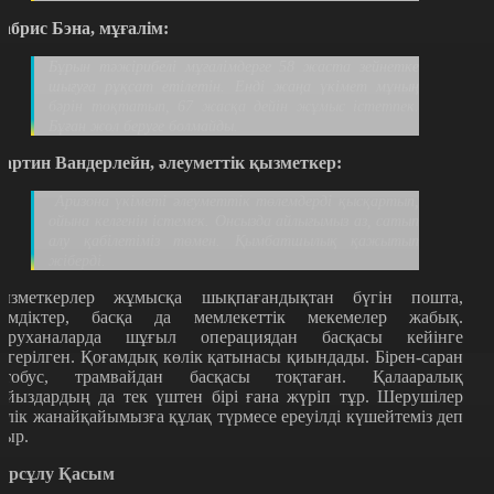
абрис Бэна, мұғалім:
Бұрын тәжірибелі мұғалімдерге 58 жаста зейнетке
шығуға рұқсат етілетін. Енді жаңа үкімет мұның
бәрін тоқтатып, 67 жасқа дейін жұмыс істетпек.
Бұған жол беруге болмайды.
артин Вандерлейн, әлеуметтік қызметкер:
Аризона үкіметі әлеуметтік төлемдерді қысқартып,
ойына келгенін істемек. Онсызда айлығымыз аз, сатып
алу қабілетіміз төмен. Қымбатшылық қажытып
жіберді.
ызметкерлер жұмысқа шықпағандықтан бүгін пошта,
кімдіктер, басқа да мемлекеттік мекемелер жабық.
уруханаларда шұғыл операциядан басқасы кейінге
егерілген. Қоғамдық көлік қатынасы қиындады. Бірен-саран
втобус, трамвайдан басқасы тоқтаған. Қалааралық
ойыздардың да тек үштен бірі ғана жүріп тұр. Шерушілер
илік жанайқайымызға құлақ түрмесе ереуілді күшейтеміз деп
тыр.
ұрсұлу Қасым