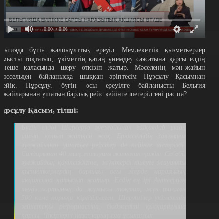
0:00
/ 0:00
ельгияда бүгін жалпыұлттық ереуіл. Мемлекеттік қызметкерлер
ұмысты тоқтатып, үкіметтің қатаң үнемдеу саясатына қарсы елдің
ірнеше қаласында шеру өткізіп жатыр. Мәселенің мән-жайын
рюссельден байланысқа шыққан әріптесім Нұрсұлу Қасымнан
ілейік. Нұрсұлу, бүгін осы ереуілге байланысты Бельгия
уежайларынан ұшатын барлық рейс кейінге шегерілгені рас па?
ұрсұлу Қасым, тілші:
Бүгін елдің Шарлеруа әуежайынан ешқандай ұшақ
ұшып, қонып жатқан жоқ. Брюссельдің Завентем
әуежайынан ұшатын рейстер де кейінге шегерілді.
Салдарынан 40 мың жолаушы жолынан қалды. Себебі,
әуежайдың қауіпсіздігіне, жүктерді тиеуге жауапты
қызметкерлердің барлығы осы жерде наразылық
акциясына қатысып жатыр. Елдің ең ірі Антверпен
теңіз портының да жұмысы тоқтап, жүк тиелген
500 кеме портқа кіргізілмеген. Шерушілер үкіметтің
зейнетақы реформасына, бюджетті қысқартуына
қарсы. Пікірлерін назарларыңызға ұсынамын.