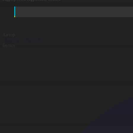
Әкімдіктегілер жуырда көрші Ресейдегі Орынбор обл
бақылап отыр.
Автор
Нұрсұлтан Нұрсейіт
Бөлісу