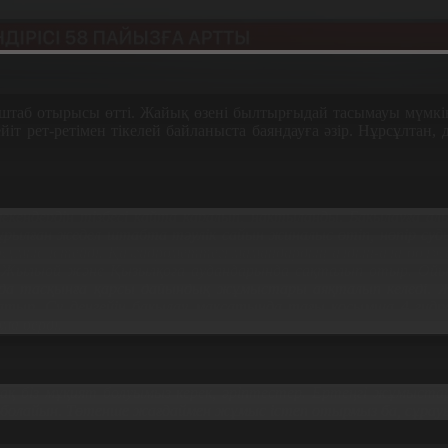
 штаб отырысы өтті. Жайық өзені былтырғыдай тасымауы мүм
сейіт рет-ретімен тікелей байланыста баяндауға әзір. Нұрсұлт
екендердің тізбесі қайта қаралып, нақтыланды. Бақылауға алы
ы құрылған жедел штабта тәулік сайын жиналыс өтіп, нөпір су
мыс істейді. Қазгидрометтегі мамандардың алдын-ала болжамы
іп Жылыой және Қызылқоға аудандарында сақталып отыр. Ойыл,
 тасқынға қарсы дайындық жұмыстары аяқталып келеді. Же
 жатыр. Су деңгейін бақылау мақсатында тағы қосымша 4 ги
а берді.
рақ біз мұқият болуымыз керек, әріптестер. Ертеңгі жұмыст
тін болайын. Төтенше жағдаймен жұмыс істеп отырмыз ба, сұрау