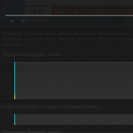
0:00
/ 0:00
Атырауда тасқынға қарсы дайындық мәселесі бойынша жедел
қауіптілігі сақталып отыр. Өңірдегі әріптесім Нұрсұлтан Нұр
қауіп бар?
Нұрсұлтан Нұрсейіт, тілші:
Қаракөз, қазір облыс бойынша тасқын қаупі бар елдім
қалған 37-де қауіп әлі бар. Еске салсақ, өткен жыл
қабылданған еді. Жауаптылар биыл да осы бағытта жұ
Бұл өткен жылғы деңгейден 1 метрге аз. Үлкен қау
жылы судан қатты зардап шеккен Жылыой ауданында
пайызға бітті. Қызылқоғада да жағалар бекітіліп
жеделдету үшін басқарма басшыларына қатаң тапсырм
Серік Шәпкенов, Атырау облысының әкімі:
Үлкен қауіп бар деп ойламаймыз, Жайық бойынша. Бі
істемеп еді деген мәселелерді мен сіздерден естімей
Нұрсұлтан Нұрсейіт, тілші: