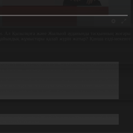
кін. Ал Қызылқоға және Жылыой ауданында тасқынның жоғары
ан, дайындық жұмыстары қалай жүріп жатыр? Қанша елді-мекенге
нған 51 елдімекеннің 14-де тасқын қаупі азайды, алайда
дың бағыты, мөлшері есептеліп, тасқынға қарсы шаралар
на сәйкес Жайық өзені 430-490 см-ге дейін көтеріледі.
 Ноғайты, Жем өзендеріне мол су келуі мүмкін. Өткен
м мен Құрсай арналары кеңейтіліп, бөгет нығайту 87
дробекет салынып жатыр. Облыс әкімі бұл жұмыстарды
арыңыз уақытылы бітпейтін, анау ұтып алып еді, мынау
ы да сондай болады.