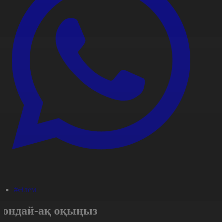
#Әлем
Сондай-ақ оқыңыз