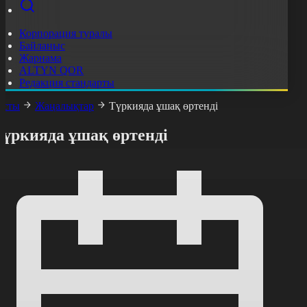
Корпорация туралы
Байланыс
Жарнама
ALTYN QOR
Редакция стандарты
асты
Жаңалықтар
Түркияда ұшақ өртенді
Түркияда ұшақ өртенді