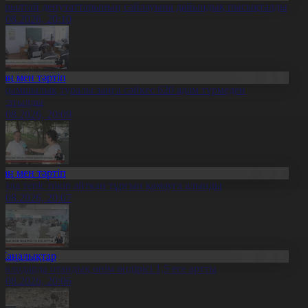
ұрылтай депутаттарының сайлауына дайындық пысықталды
5.08.2026, 20:10
Заң мен тәртіп
ақымшылық туралы заңға сәйкес 620 адам түрмеден
осатылды
5.08.2026, 20:09
Заң мен тәртіп
ойда теріс пікір айтқан тұрғын қамауға алынды
5.08.2026, 20:07
Жаңалықтар
авлодарда отандық өнім өндірісі 1,5 есе артты
5.08.2026, 20:06