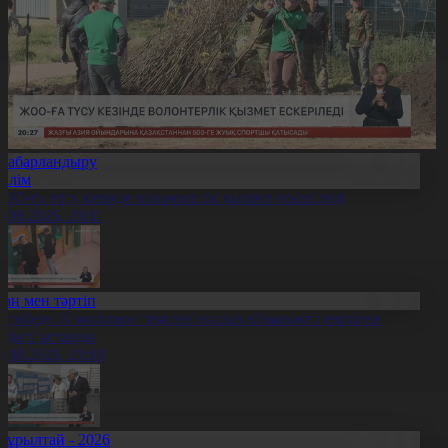
Хабарландыру
Білім
ОО-ға түсу кезінде волонтерлік қызмет ескеріледі
5.08.2026, 20:11
Заң мен тәртіп
қтөбеде 10 миллион теңгені заңсыз айналымға енгізген
үдікті ұсталды
5.08.2026, 20:10
Құрылтай - 2026