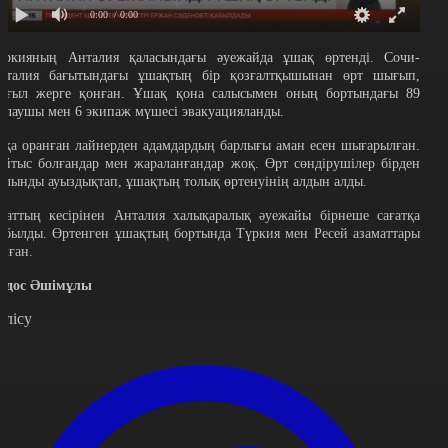
0:00
/ 0:00
үркияның Анталия қаласындағы әуежайда ұшақ өртенді. Сочи-
нталия бағытындағы ұшақтың бір қозғалтқышынан өрт шығып,
ұғыл жерге қонған. Ұшақ қона салысымен оның бортындағы 89
олаушы мен 6 экипаж мүшесі эвакуацияланды.
тқа оранған лайнерден адамдардың барлығы аман есен шығарылған.
айтыс болғандар мен жараланғандар жоқ. Өрт сөндірушілер бірден
алынды ауыздықтап, ұшақтың толық өртенуінің алдын алды.
паттың кесірінен Анталия халықаралық әуежайы бірнеше сағатқа
абылды. Өртенген ұшақтың бортында Түркия мен Ресей азаматтары
олған.
йдос Әшімұлы
өлісу