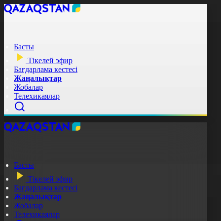
Басты
Тікелей эфир
Бағдарлама кестесі
Жаңалықтар
Жобалар
Телехикаялар
Басты
Тікелей эфир
Бағдарлама кестесі
Жаңалықтар
Жобалар
Телехикаялар