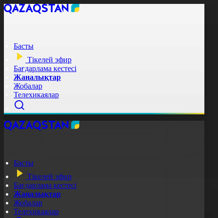
Басты
Тікелей эфир
Бағдарлама кестесі
Жаңалықтар
Жобалар
Телехикаялар
Басты
Тікелей эфир
Бағдарлама кестесі
Жаңалықтар
Жобалар
Телехикаялар