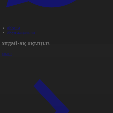
#Қоғам
#Күн жаңалығы
Сондай-ақ оқыңыз
арлығы