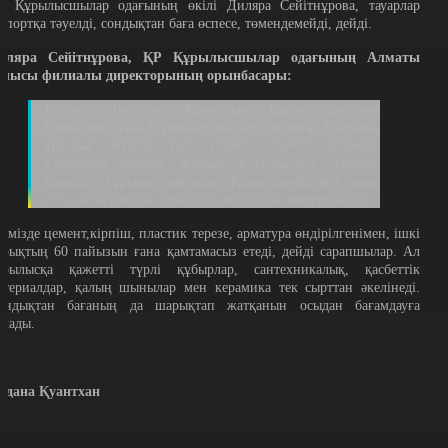
л Құрылысшылар одағының өкілі Диляра Сейітнұрова, тауарлар
мпортқа тәуелді, сондықтан баға өспесе, төмендемейді, дейді.
иляра Сейітнұрова, ҚР Құрылысшылар одағының Алматы
блысы филиалы директорының орынбасары:
Көбінесе Ресейден, Қытайдан, Қырғызстан мен
Өзбекстан, алыс Еуропалардан келіп жатыр. Өйткені,
құрылыс жүргізу үшін кафель, әшекей заттары
Еуропадан әкелініп жатыр. Құрылыстың есебімен
қарасақ, құрылыс заттары Қазақстанда тек қана
25%-30%құрайды. Өзіміздің өндірістік материалдар.
лімізде цемент,кірпіш, пластик терезе, арматура өндірілгенімен, ішкі
арықтың 60 пайызын ғана қамтамасыз етеді, дейді сарапшылар. Ал
ұрылысқа қажетті түрлі құбырлар, сантехникалық, қасбеттік
атериалдар, қалың шынылар мен керамика тек сырттан әкелінеді.
ондықтан бағаның да шарықтап жатқанын осыдан бағамдауға
олады.
йдана Қуантхан