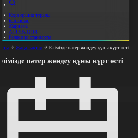
Корпорация туралы
Байланыс
Жарнама
ALTYN QOR
Редакция стандарты
асты
Жаңалықтар
Елімізде пәтер жөндеу құны күрт өсті
лімізде пәтер жөндеу құны күрт өсті