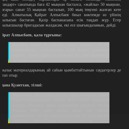
Стандарт» санатында баға 42 мыңнан басталса, «жайлы» 50 мыңнан,
жоғары» санат 55 мыңнан басталып, 100 мың теңгені жалғап кете
ереді. Алматылық Қайрат Алпысбаев биыл көктемде өз үйінің
ұрылысын бастаған. Қазір баспанасына есік таңдап жүр. Егер
ұрылысшылар бригадасын жалдасам, екі есе шығындаламын, дейді.
айрат Алпысбаев, қала тұрғыны:
Қазірдің өзінде 4 млн-дай кетіп жатыр. Ол әлі
тоқтамайды, желтоқсанға дейін қанша кететінін
көреміз. Қазір сыртқы құрылысқа да, ішкі құрылысқа
да бірдей кетеді.
ұрылыс материалдарының ай сайын қымбаттайтынын саудагерлер де
астап отыр.
йдана Қуантхан, тілші:
Құрылысқа ірілі-ұсақты мыңға тарта материал қажет.
Құрал-жабдықтардың бағасы жыл сайын шарықтап
барады. Мәселен, мына қарапайым күректің бағасы
былтыр 2000 теңге болса, биыл 500 теңгеге
қымбаттаған. Ал бұл құрылғы былтыр 20 мың теңгеге
саудаланса, биыл 22 мың теңгеге сатылып тұр.