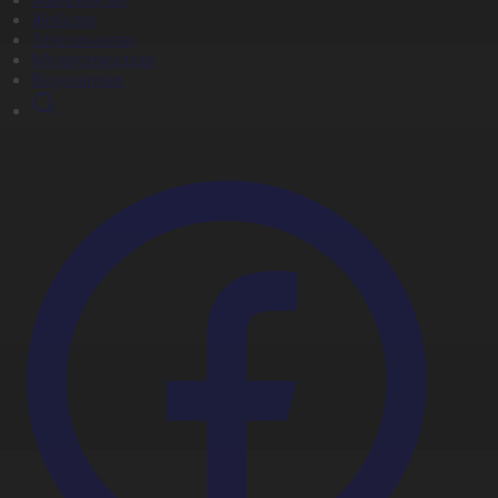
Жобалар
Телехикаялар
Мультсериалдар
Видеоархив