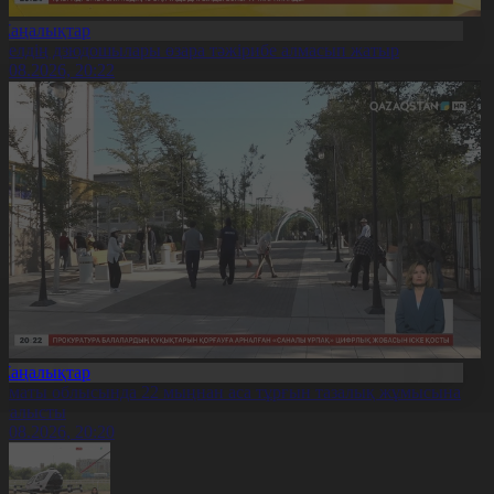
Жаңалықтар
0 елдің дзюдошылары өзара тәжірибе алмасып жатыр
6.08.2026, 20:22
Жаңалықтар
лматы облысында 22 мыңнан аса тұрғын тазалық жұмысына
тсалысты
6.08.2026, 20:20