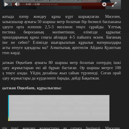
0:00
/ 0:00
лматыда пәтер жөндеу құны күрт шарықтаған. Мәселен,
ұрылысшылар аумағы 50 шаршы метр болатын бір бөлмелі баспананы
өндеуге орта есеппен 2,5-3 миллион теңге сұрайды. Ұлттық
татистика бюросының мәліметінше, елімізде құрылыс
атериалдарының құны соңғы айларда 4-5 пайызға өскен. Бағаның
суіне не себеп? Елімізде шығарылатын құрылыс материалдары
ұрасты өтеуге қауқарлы ма? Алматылық әріптесім Айдана Қуантхан
ерттеп көрді.
ақытжан Өңкебаев аумағы 80 шаршы метр болатын пәтердің ішкі
өндеу жұмыстарын екі ай бұрын бастаған. Әр шаршы метрге 100
ың теңге алады. Үйдің дизайны жыл сайын түрленеді. Соған орай
өндеу жұмыстары да күрделеніп барады, дейді Бақытжан.
ақытжан Өңкебаев, құрылысшы:
Ол жерде толық жұмыс кіреді. Электрика,
сантехника, молярлық жұмыс барлығы кіреді.
«Комфорт», «люкс» дейді, дизайн проектіге
байланысты бәрі. Соған қарап, смета шығарып,
есептелетін болады.
йдің ішкі жөндеу жұмыстары әр сатыға бөлінеді. Мәселен,