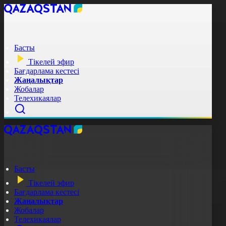
Басты
Тікелей эфир
Бағдарлама кестесі
Жаңалықтар
Жобалар
Телехикаялар
Басты
Тікелей эфир
Бағдарлама кестесі
Жаңалықтар
Жобалар
Телехикаялар