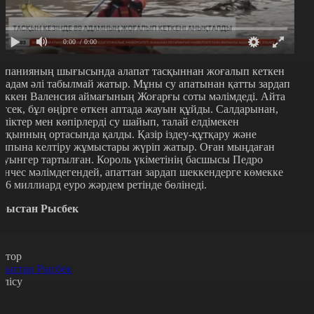
0:00
/ 0:00
спанияның шығысында алапат тасқыннан жоғалып кеткен
9 адам әлі табылмай жатыр. Мұны су апатынан қатты зардап
еккен Валенсия аймағының Жоғарғы соты мәлімдеді. Айта
етсек, бұл өңірге өткен аптада жауын құйды. Салдарынан,
өліктер мен көпірлерді су шайып, талай елдімекен
асқынның ортасында қалды. Қазір іздеу-құтқару және
алпына келтіру жұмыстары жүріп жатыр. Оған мыңдаған
ауынгер тартылған. Король үкіметінің басшысы Педро
анчес мәлімдегендей, апаттан зардап шеккендерге көмекке
0,6 миллиард еуро жәрдем ретінде бөлінеді.
рыстан Рысбек
втор
рыстан Рысбек
өлісу