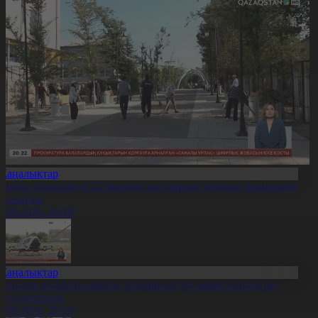
Жаңалықтар
лматы облысында 22 мыңнан аса тұрғын тазалық жұмысына
тсалысты
6.08.2026, 20:20
Жаңалықтар
станада жолаушы мінген ұшқышсыз әуе кемесі алғаш рет
уеге көтерілді
6.08.2026, 20:19