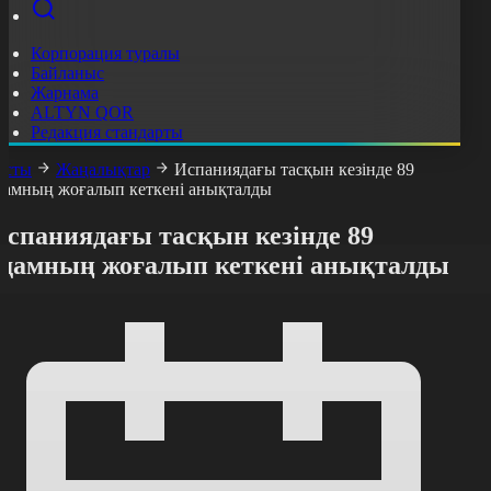
Корпорация туралы
Байланыс
Жарнама
ALTYN QOR
Редакция стандарты
асты
Жаңалықтар
Испаниядағы тасқын кезінде 89
дамның жоғалып кеткені анықталды
Испаниядағы тасқын кезінде 89
адамның жоғалып кеткені анықталды