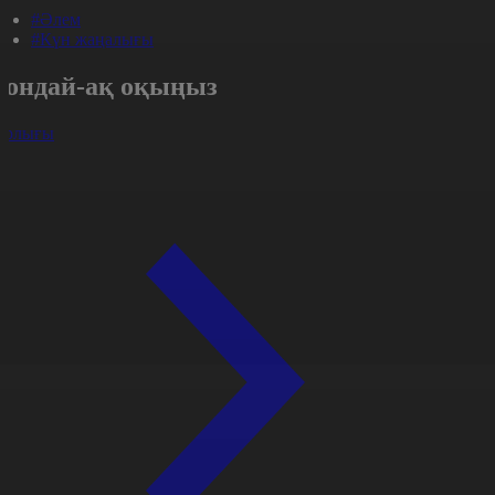
#Әлем
#Күн жаңалығы
Сондай-ақ оқыңыз
арлығы