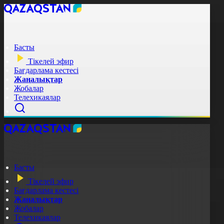
Басты
Тікелей эфир
Бағдарлама кестесі
Жаңалықтар
Жобалар
Телехикаялар
Басты
Тікелей эфир
Бағдарлама кестесі
Жаңалықтар
Жобалар
Телехикаялар