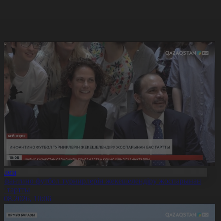
Әлем
нфантино футбол турнирлерін жекешелендіру жоспарынан
ас тартты
6.08.2026, 10:06