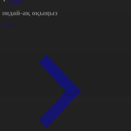
#Әлем
Сондай-ақ оқыңыз
арлығы