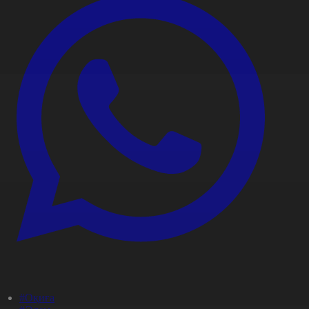
#Оқиға