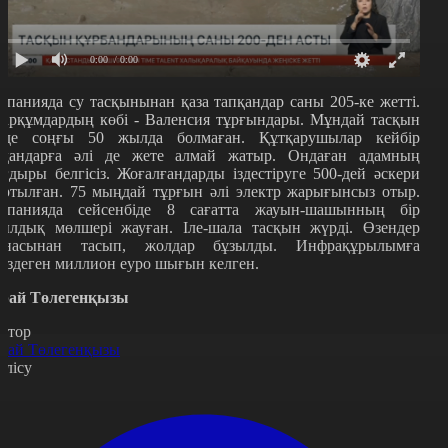
0:00
/ 0:00
спанияда су тасқынынан қаза тапқандар саны 205-ке жетті.
арқұмдардың көбі - Валенсия тұрғындары. Мұндай тасқын
лде соңғы 50 жылда болмаған. Құтқарушылар кейбір
удандарға әлі де жете алмай жатыр. Ондаған адамның
ағдыры белгісіз. Жоғалғандарды іздестіруге 500-дей әскери
артылған. 75 мыңдай тұрғын әлі электр жарығынсыз отыр.
спанияда сейсенбіде 8 сағатта жауын-шашынның бір
ылдық мөлшері жауған. Іле-шала тасқын жүрді. Өзендер
рнасынан тасып, жолдар бұзылды. Инфрақұрылымға
үздеген миллион еуро шығын келген.
рай Төлегенқызы
втор
рай Төлегенқызы
өлісу