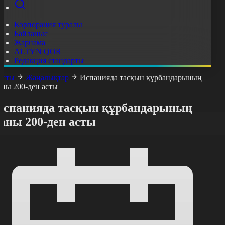
Корпорация туралы
Байланыс
Жарнама
ALTYN QOR
Редакция стандарты
асты
Жаңалықтар
Испанияда тасқын құрбандарының
аны 200-ден асты
Испанияда тасқын құрбандарының
аны 200-ден асты