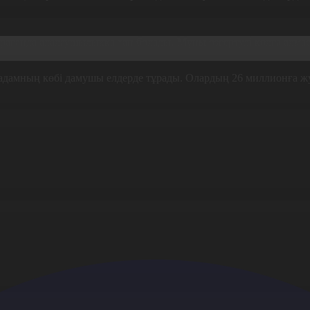
арағанда алалаушылыққа тап болады. Мұны өзгертуді қолға алма
д адамның көбі дамушы елдерде тұрады. Олардың 26 миллионға ж