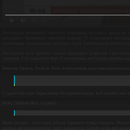
0:00
/ 0:00
Нигерияда мүмкіндігі шектеулі жандарды қолдауға арналған 
орталықта мүмкіндігі шектеулі жандар IT саласының негізд
толығырақ халықаралық шолушы Арай Төлегенқызы баяндайд
Нигерияда есту қабілеті нашар адамдарға цифрлық сауаттылы
алынған. Сол уақыттан бері IT-саласының негіздерін арнайы әді
Виктор Ориха, Deaf-in-Tech жобасының жаттықтырушысы
Оқушыларымның білім алуға деген құлшынысы мені ынт
білем. Сол себепті бұл жерде олардың мақсатқа жетуін
Студенттер курс барысында бағдарламалауды, веб-дизайн мен ци
Буба Лавиза Иса, студент:
Технология саласында білімімді арттырғым келеді. Ку
Жоба авторы - осы елдің Айола Ароволо есімді азаматы. Мақса
курсқа әйелдерді көптеп тарту көзделген. Себебі жоба авторла