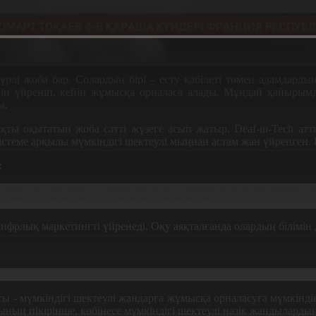
түрлі жоба бар. Солардың бірі – есту қабілеті төмен адамдар
ерін үйреніп, кейін жұмысқа орналаса алады. Мұндай қайырымд
ы.
қты оқытатын жоба сәтті жүзеге асып жатыр. Deaf-in-Tech ат
стеме арқылы мүмкіндігі шектеулі мыңнан астам жан үйренген. Бұ
:
аландырады. Өзімнің тәжірибемнен есту қабілеті нашар адамд
е және дағдыларын жетілдіруге мүмкіндік мол.
фрлық маркетингті үйренеді. Оқу аяқталғанда олардың білімін д
рс кезінде үйренген дағдыларым арқылы жұмыс табатыныма сенім
ты - мүмкіндігі шектеулі жандарға жұмысқа орналасуға мүмкіндік
рының пікірінше, көбінесе мүмкіндігі шектеулі нәзік жандылардың