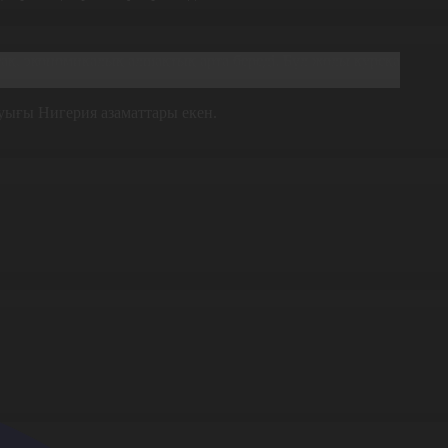
сақ, экономикалық алшақтық арта береді. Бұл жолы курсқа
уығы Нигерия азаматтары екен.