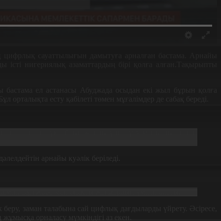
дың цифрлық сауаттылығын дамытуға арналған бастама. Арнайы
ы істі нигериялық азаматтардың бірі қолға алған.Тақырыпты
ты бастама ел астанасы Абуджада осыдан екі жыл бұрын қолға
л орталықта есту қабілеті төмен мұғалімдер де сабақ береді.
арға өздеріне ұқсайтын жанды үлгі тұту маңызды екенін
әлелдейтін арнайы куәлік беріледі.
дімін. Бұл жоба мен сияқты жандардың үмітін оятты.
 беру, заман талабына сай цифлық дағдыларды үйрету. Әсіресе,
 жұмысқа орналасу мүмкіндігі аз екен.