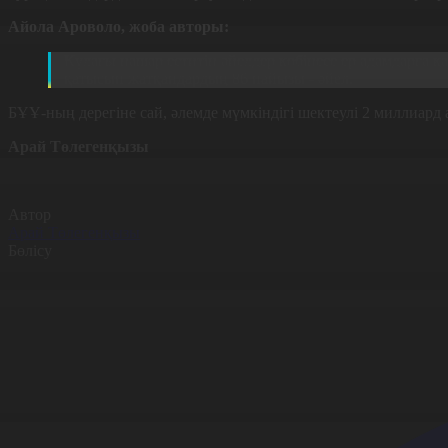
Айола Ароволо, жоба авторы:
Құлағы нашар еститін әйелдер көбінесе ер адамдарға қ
қатысып жатқандардың 86 пайызы - әйел.
БҰҰ-ның дерегіне сай, әлемде мүмкіндігі шектеулі 2 миллиар
Арай Төлегенқызы
Автор
Арай Төлегенқызы
Бөлісу