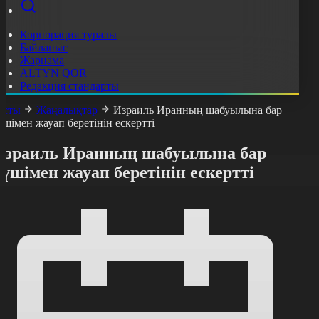
Корпорация туралы
Байланыс
Жарнама
ALTYN QOR
Редакция стандарты
асты
Жаңалықтар
Израиль Иранның шабуылына бар
үшімен жауап беретінін ескертті
Израиль Иранның шабуылына бар
үшімен жауап беретінін ескертті