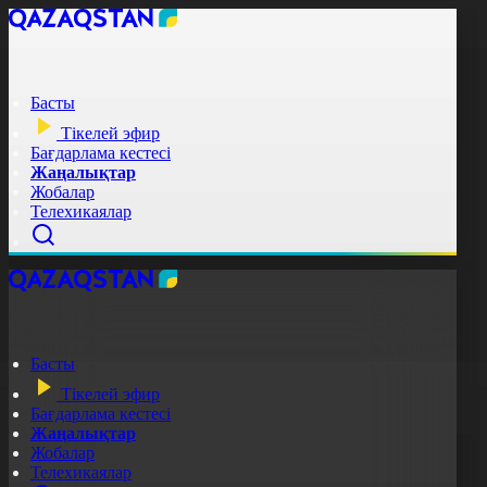
Басты
Тікелей эфир
Бағдарлама кестесі
Жаңалықтар
Жобалар
Телехикаялар
Басты
Тікелей эфир
Бағдарлама кестесі
Жаңалықтар
Жобалар
Телехикаялар