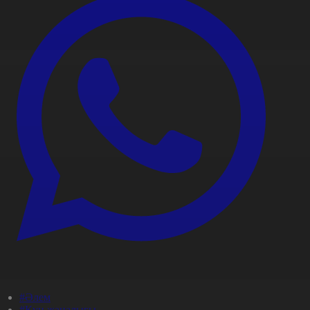
#Әлем
#Күн жаңалығы