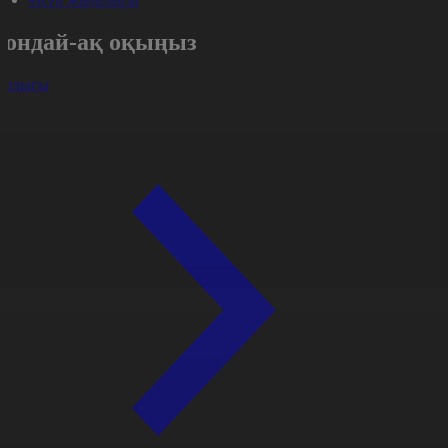
Сондай-ақ оқыңыз
арлығы