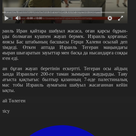
0:00
/ 0:00
зраиль Иран қайтара шабуыл жасаса, оған қарсы бұрын-
оңды болмаған күшпен жауап бермек. Израиль қорғаныс
рмиясы Бас штабының басшысы Герци Халеви осылай деп
әлімдеді. Өткен аптада Израиль Тегеран маңындағы
ымыран шығаратын зауыттар мен басқа да нысандарға соққы
ерген еді.
ран бұған жауап беретінін ескертті. Тегеран осы айдың
асында Израильге 200-ге таман зымыран жаудырды. Таяу
ығыста қақтығыс былтыр қазанның 7-нде палестиналық
амас тобы Израиль аумағына шабуыл жасағаннан кейін
шықты.
рай Төлеген
өлісу