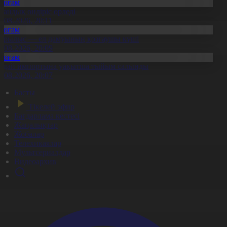
Қоғам
тандық өндіріс өрледі
8.08.2026, 20:11
Қоғам
ұрылыс — ел дамуының қозғаушы күші
8.08.2026, 20:09
Қоғам
идай импортына уақытша тыйым салынды
8.08.2026, 20:07
Басты
Тікелей эфир
Бағдарлама кестесі
Жаңалықтар
Жобалар
Телехикаялар
Мультсериалдар
Видеоархив