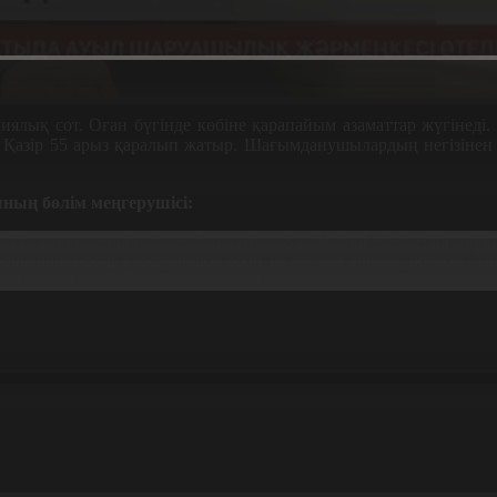
иялық сот. Оған бүгінде көбіне қарапайым азаматтар жүгінеді. 
. Қазір 55 арыз қаралып жатыр. Шағымданушылардың негізінен 
ың бөлім меңгерушісі:
55 жаңа өтініш бар. Қаралуда. Күнделікті берілетін өті
нша. Біздің Қазақстанда одан 10 есе деп айтсақ болады. Хал
ынды жұмыс істеп жатқанын көрсетеді.