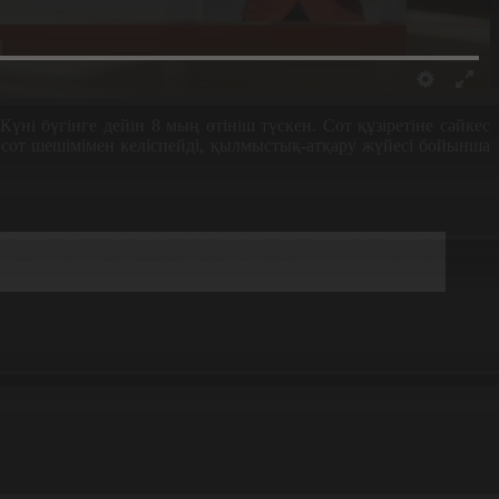
Күні бүгінге дейін 8 мың өтініш түскен. Сот құзіретіне сәйкес
сот шешімімен келіспейді, қылмыстық-атқару жүйесі бойынша
ніштер саны көбеюде. Күнделікті ол қаралып жатыр.
қы аз болғанымен. 1,5 жыл ішінде 50 нормативтік қаулы