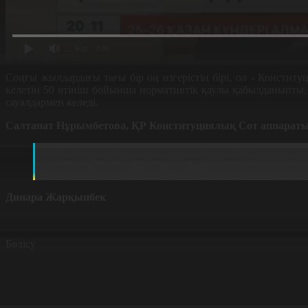
0:00
/ 0:00
Соңғы жылдардағы тағы бір оң өзгерістің бірі, ол - Конституц
келетін 50 өтініш бойынша нормативтік қаулы қабылданыпты
сауалдармен келеді.
Салтанат Нұрымбетова, ҚР Конституциялық Сот аппаратын
Қазіргі таңда Конституциялық соттың қарауында 
Салыстырмалы түрде қарасақ, орташа статистика бойы
қабылданып отыр. Бұл конституциялық соттың қарқ
Динара Жарқынбек
Бөлісу