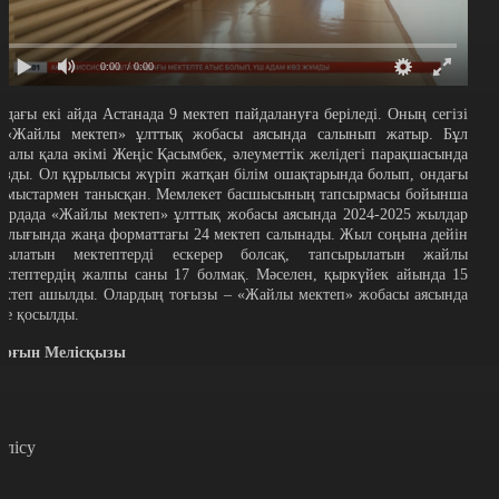
0:00
/ 0:00
лдағы екі айда Астанада 9 мектеп пайдалануға беріледі. Оның сегізі
 «Жайлы мектеп» ұлттық жобасы аясында салынып жатыр. Бұл
уралы қала әкімі Жеңіс Қасымбек, әлеуметтік желідегі парақшасында
азды. Ол құрылысы жүріп жатқан білім ошақтарында болып, ондағы
ұмыстармен танысқан. Мемлекет басшысының тапсырмасы бойынша
лордада «Жайлы мектеп» ұлттық жобасы аясында 2024-2025 жылдар
ралығында жаңа форматтағы 24 мектеп салынады. Жыл соңына дейін
шылатын мектептерді ескерер болсақ, тапсырылатын жайлы
ектептердің жалпы саны 17 болмақ. Мәселен, қыркүйек айында 15
ектеп ашылды. Олардың тоғызы – «Жайлы мектеп» жобасы аясында
ске қосылды.
орғын Мелісқызы
өлісу