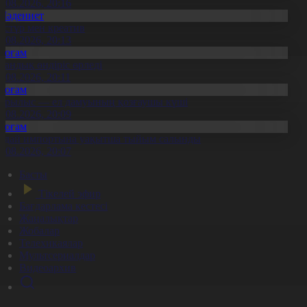
8.08.2026, 20:16
Мәдениет
әстүр мен креатив
8.08.2026, 20:13
Қоғам
тандық өндіріс өрледі
8.08.2026, 20:11
Қоғам
ұрылыс — ел дамуының қозғаушы күші
8.08.2026, 20:09
Қоғам
идай импортына уақытша тыйым салынды
8.08.2026, 20:07
Басты
Тікелей эфир
Бағдарлама кестесі
Жаңалықтар
Жобалар
Телехикаялар
Мультсериалдар
Видеоархив