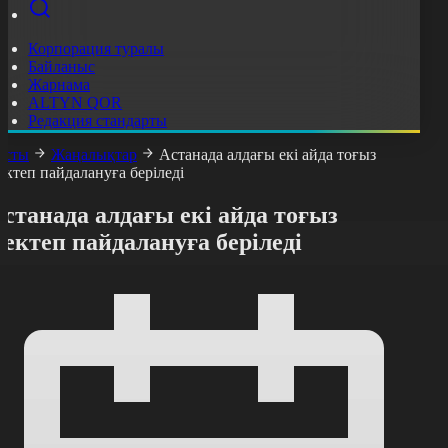
Корпорация туралы
Байланыс
Жарнама
ALTYN QOR
Редакция стандарты
асты
Жаңалықтар
Астанада алдағы екі айда тоғыз
ектеп пайдалануға беріледі
станада алдағы екі айда тоғыз
ектеп пайдалануға беріледі