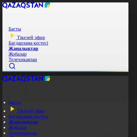
Басты
Тікелей эфир
Бағдарлама кестесі
Жаңалықтар
Жобалар
Телехикаялар
Басты
Тікелей эфир
Бағдарлама кестесі
Жаңалықтар
Жобалар
Телехикаялар