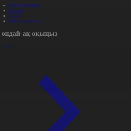
#Басты ақпарат
#Қоғам
#Білім
#Күн жаңалығы
Сондай-ақ оқыңыз
арлығы