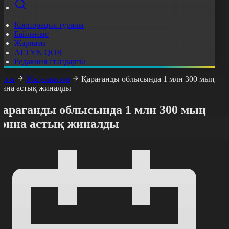
Корпорация туралы
Байланыс
Жарнама
ALTYN QOR
Редакция стандарты
асты
Жаңалықтар
Қарағанды облысында 1 млн 300 мың
онна астық жиналды
Қарағанды облысында 1 млн 300 мың
тонна астық жиналды