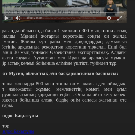
0:00
/ 0:00
арағанды облысында биыл 1 миллион 300 мың тонна астық
иналды. Мұндай жоғарғы көрсеткіш соңғы он жылда
олмаған. Жайлы күн райы мен диқандардың дамылсыз
ңбегінің арқасында рекордтық көрсеткіш тіркелді. Енді бұл
німнің 30 мың тоннасы Өзбекстанға экспортталмақ. Алдағы
ақытта саудаға Ауғанстан мен Иран да араласуы мүмкін.
ңір астық көлемі бойынша елімізде үштікті түйіндеп тұр.
аят Мусин, облыстық а/ш басқармасының басшысы:
рташа жоспарда 800 мың тонна өнім аламыз деп ойладық.
ұл жан-жақты жұмыс, мемлекеттің көмегі мен ауыл
аруашылығының қарқынды еңбегі. Оны да айта кету керек.
азақстан бойынша алсақ, біздің өнім сапасы жағынан өте
оғары.
андос Бақытұлы
втор
андос Бақытұлы