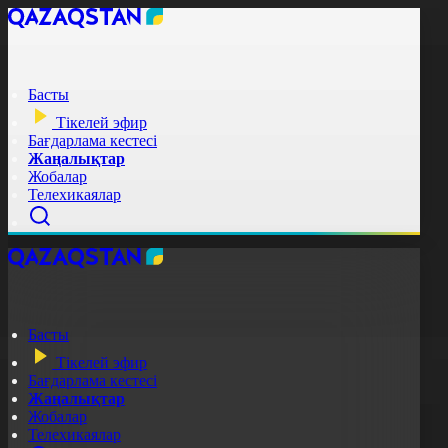
Басты
Тікелей эфир
Бағдарлама кестесі
Жаңалықтар
Жобалар
Телехикаялар
Басты
Тікелей эфир
Бағдарлама кестесі
Жаңалықтар
Жобалар
Телехикаялар