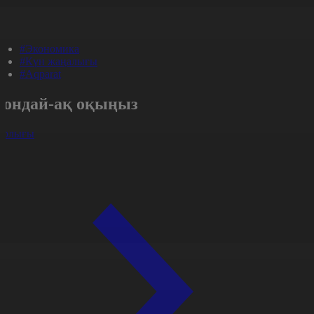
#Экономика
#Күн жаңалығы
#Aqparat
Сондай-ақ оқыңыз
арлығы