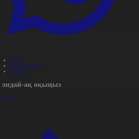
#Оқиға
#Күн жаңалығы
#Aqparat
Сондай-ақ оқыңыз
арлығы