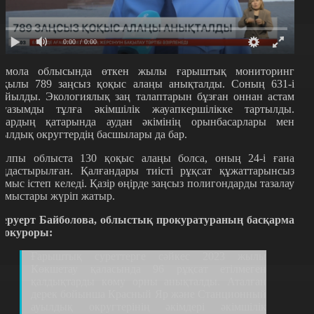
0:00
/ 0:00
қмола облысында өткен жылы ғарыштық мониторинг
рқылы 789 заңсыз қоқыс алаңы анықталды. Соның 631-і
ойылды. Экологиялық заң талаптарын бұзған оннан астам
ауазымды тұлға әкімшілік жауапкершілікке тартылды.
лардың қатарында аудан әкімінің орынбасарлары мен
уылдық округтердің басшылары да бар.
алпы облыста 130 қоқыс алаңы болса, оның 24-і ғана
аңдастырылған. Қалғандары тиісті рұқсат құжаттарынсыз
ұмыс істеп келеді. Қазір өңірде заңсыз полигондарды тазалау
ұмыстары жүріп жатыр.
еруерт Байболова, облыстық прокуратураның басқарма
рокуроры:
Ғарыштық суреттерге сәйкес 2023 жылы
Көкшетау қаласында 96 рұқсат етілмеген
қалдықтарды көму орны анықталды. Аталған
дерек бойынша Красный Яр және Станционный
ауылдық округтерінің әкімдері әкімшілік