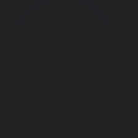
Корпорация туралы
Байланыс