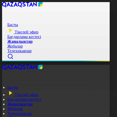
Басты
Тікелей эфир
Бағдарлама кестесі
Жаңалықтар
Жобалар
Телехикаялар
Басты
Тікелей эфир
Бағдарлама кестесі
Жаңалықтар
Жобалар
Телехикаялар