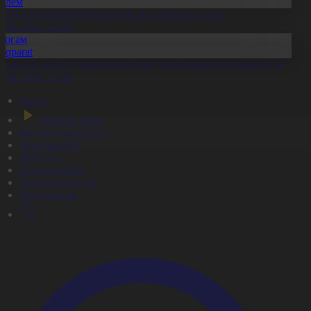
Әлем
аиландта мектептегі атыстан 8 адам қаза тапты
7.08.2026, 13:03
Қоғам
Aqparat
станада заңсыз тұрған көліктерді эвакуациялау күшейтіледі
7.08.2026, 13:00
Басты
Тікелей эфир
Бағдарлама кестесі
Жаңалықтар
Жобалар
Телехикаялар
Мультсериалдар
Видеоархив