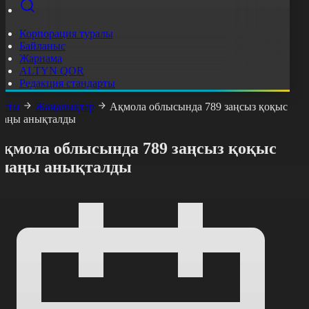
Корпорация туралы
Байланыс
Жарнама
ALTYN QOR
Редакция стандарты
асты
Жаңалықтар
Ақмола облысында 789 заңсыз қоқыс
лаңы анықталды
Ақмола облысында 789 заңсыз қоқыс
алаңы анықталды