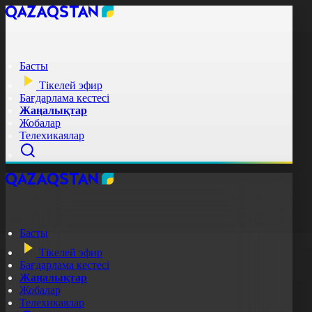
Басты
Тікелей эфир
Бағдарлама кестесі
Жаңалықтар
Жобалар
Телехикаялар
Басты
Тікелей эфир
Бағдарлама кестесі
Жаңалықтар
Жобалар
Телехикаялар