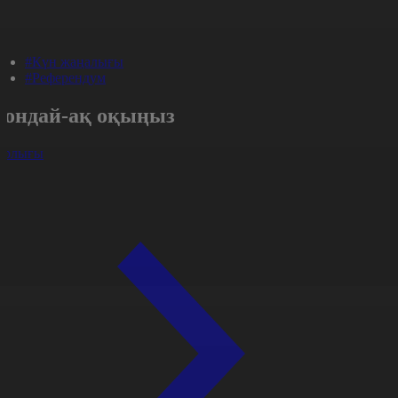
#Күн жаңалығы
#Референдум
Сондай-ақ оқыңыз
арлығы