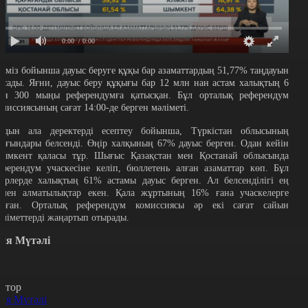
0:00
/ 0:00
ліміз бойынша дауыс беруге құқы бар азаматтардың 51,77% таңдауын
асады. Яғни, дауыс беру құқығы бар 12 млн нан астам халықтың 6
лн 300 мыңы референдумға қатысқан. Бұл орталық референдум
омиссиясының сағат 14:00-де берген мәліметі.
лдын ала деректерді есептеу бойынша, Түркістан облысының
ұрғындары белсенді. Өңір халқының 67% дауыс берген. Одан кейін
ымкент қаласы тұр. Шығыс Қазақстан мен Қостанай облысында
еферендум учаскесіне келіп, бюллетень алған азаматтар көп. Бұл
ңірлерде халықтың 61% астамы дауыс берген. Ал белсенділігі ең
өмен алматылықтар екен. Қала жұртының 16% ғана учаскелерге
арған. Орталық референдум комиссиясы әр екі сағат сайын
әліметтерді жаңартып отырады.
йя Мүтәлі
втор
йя Мүтәлі