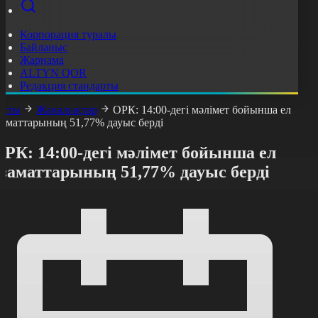
Корпорация туралы
Байланыс
Жарнама
ALTYN QOR
Редакция стандарты
асты
Жаңалықтар
ОРК: 14:00-дегі мәлімет бойынша ел
заматтарының 51,77% дауыс берді
РК: 14:00-дегі мәлімет бойынша ел
азаматтарының 51,77% дауыс берді