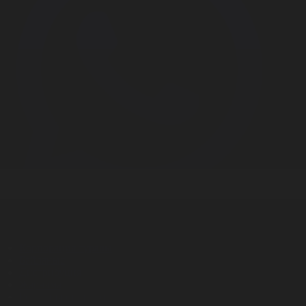
Корпорация туралы
Байланыс
Дистрибуция
Жарнама
Редакция стандарты