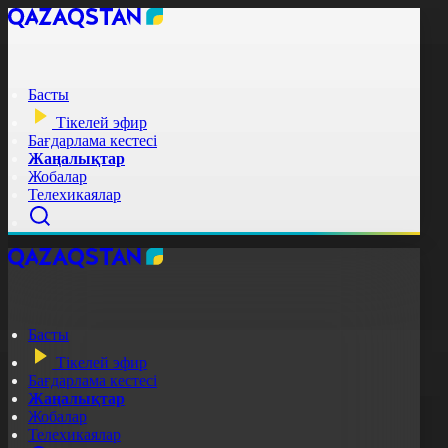
Басты
Тікелей эфир
Бағдарлама кестесі
Жаңалықтар
Жобалар
Телехикаялар
Басты
Тікелей эфир
Бағдарлама кестесі
Жаңалықтар
Жобалар
Телехикаялар