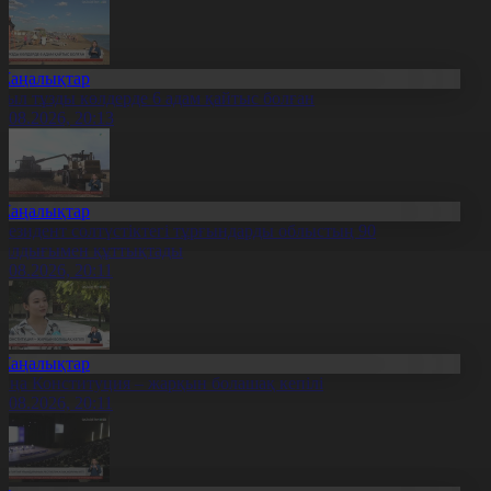
Жаңалықтар
иыл тұзды көлдерде 6 адам қайтыс болған
7.08.2026, 20:13
Жаңалықтар
резидент солтүстіктегі тұрғындарды облыстың 90
ылдығымен құттықтады
7.08.2026, 20:11
Жаңалықтар
аңа Конституция – жарқын болашақ кепілі
7.08.2026, 20:11