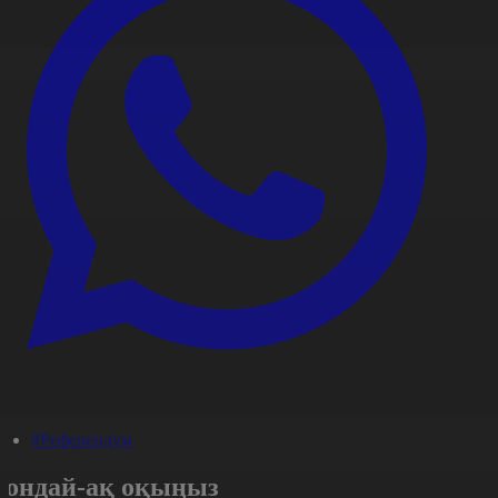
#Референдум
Сондай-ақ оқыңыз