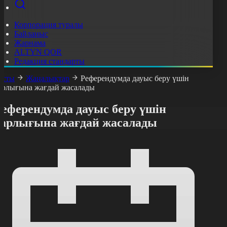
Корпорация туралы
Байланыс
Жарнама
ALTYN QOR
Редакция стандарты
асты
Жаңалықтар
Референдумда дауыс беру үшін
арлығына жағдай жасалады
Референдумда дауыс беру үшін
барлығына жағдай жасалады