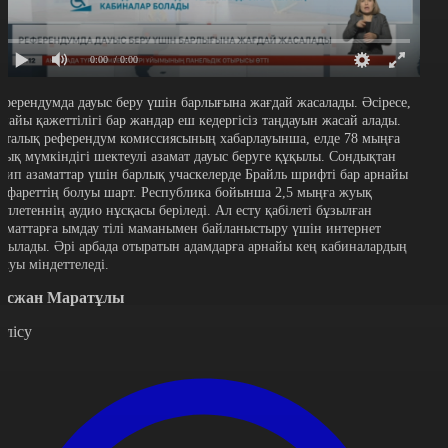
0:00
/ 0:00
еферендумда дауыс беру үшін барлығына жағдай жасалады. Әсіресе,
рнайы қажеттілігі бар жандар еш кедергісіз таңдауын жасай алады.
рталық референдум комиссиясының хабарлауынша, елде 78 мыңға
уық мүмкіндігі шектеулі азамат дауыс беруге құқылы. Сондықтан
ағип азаматтар үшін барлық учаскелерде Брайль шрифті бар арнайы
рафареттің болуы шарт. Республика бойынша 2,5 мыңға жуық
юллетеннің аудио нұсқасы беріледі. Ал есту қабілеті бұзылған
заматтарға ымдау тілі маманымен байланыстыру үшін интернет
осылады. Әрі арбада отыратын адамдарға арнайы кең кабиналардың
олуы міндеттеледі.
осжан Маратұлы
өлісу