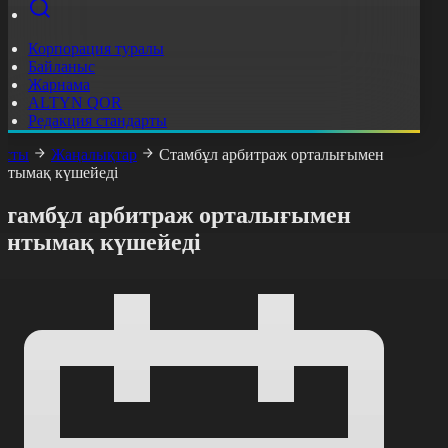
Корпорация туралы
Байланыс
Жарнама
ALTYN QOR
Редакция стандарты
асты
Жаңалықтар
Стамбұл арбитраж орталығымен
нтымақ күшейеді
Стамбұл арбитраж орталығымен
ынтымақ күшейеді