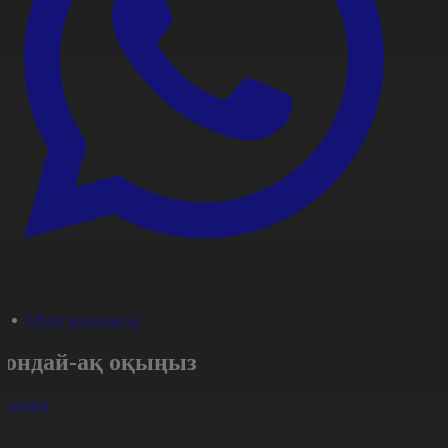
#Күн жаңалығы
Сондай-ақ оқыңыз
арлығы