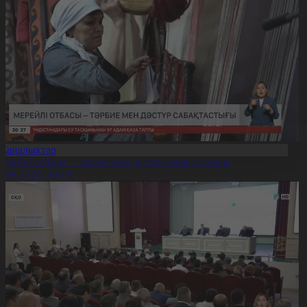
Жаңалықтар
ерейлі отбасы – тәрбие мен дәстүр сабақтастығы
7.08.2026, 20:19