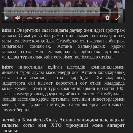
0:00
/ 0:00
ліміздің Энергетика саласындағы даулар жөніндегі арбитраж
рталығы Стамбұл Арбитраж орталығымен ынтымақтастық
уралы келісімге қол қойды. Стамбұлда өтіп жатқан арбитраж
пталығында сондай-ақ, Астана халықаралық қаржы
рталығы соты мен Халықаралық арбитраж орталығы
амандары түркиялық әріптестерімен келіссөздер өткізді.
лімізге инвестиция құйған шетелдік компаниялармен
уындаған түрлі даулы мәселелерді осы Астана халықаралық
аржы орталығының соты қарайды. Халықаралық
тандарттарға сай қызмет көрсететін сот өткен жылдарда
лімізде жұмыс істейтін түрік компанияларына қатысты 100-
ен аса коммерциялық дауды оңтайлы шешкен. Стамбұлдағы
анельдік сессияда қаржы орталығы сотының инвесторлармен
ұмыс тәсілі туралы шетелдік сарапшыларға жан-жақты
ағлұмат берілді.
ристофер Кэмпбелл-Холт, Астана халықаралық қаржы
рталығы соты мен ХТО тіркеушісі және аппарат
асшысы: