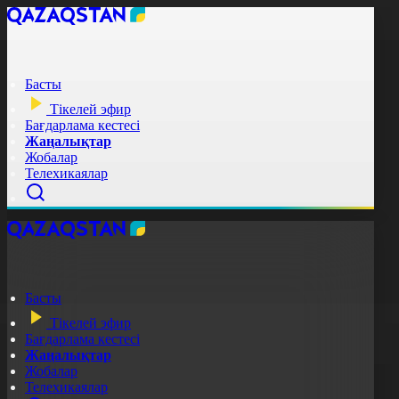
Басты
Тікелей эфир
Бағдарлама кестесі
Жаңалықтар
Жобалар
Телехикаялар
Басты
Тікелей эфир
Бағдарлама кестесі
Жаңалықтар
Жобалар
Телехикаялар