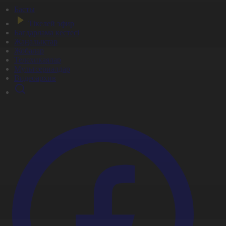
Басты
Тікелей эфир
Бағдарлама кестесі
Жаңалықтар
Жобалар
Телехикаялар
Мультсериалдар
Видеоархив