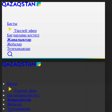
Басты
Тікелей эфир
Бағдарлама кестесі
Жаңалықтар
Жобалар
Телехикаялар
Басты
Тікелей эфир
Бағдарлама кестесі
Жаңалықтар
Жобалар
Телехикаялар