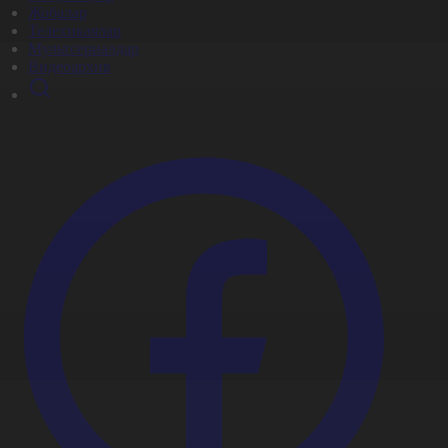
Жобалар
Телехикаялар
Мультсериалдар
Видеоархив