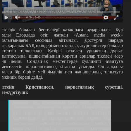
0:00
/ 0:00
етелдік балалар бестеллері қазақшаға аударылады. Бұл
уралы Елордада өтіп жатқан «Astana media week»
пталығындағы сессияда айтылды. Дәстүрлі шарада
алықаралық БАҚ өкілдері мен отандық журналистер балалар
онтентін талқылады. Қазіргі өскелең ұрпақтың дұрыс
алыптасуына, кішкентайынан көретін арналар тікелей әсер
теді дейді. Сондай-ақ мектептерде буллингті азайтуға
өмектесетін психологиялық кітапты ұсынды. Ол арқылы
алалар бір біріне мейірімділік пен жанашырлық танытуға
үмкіндік береді дейді.
йстейн Кристиансен, норвегиялық суретші,
ележүргізуші:
Балалар тек телеарнаны ғана емес, қаптаған
әлеуметтік желілерді де қарайды. Оларға дұрыс
жол көрсету үшін жасап жатқан контентті
бұрынғыдан да қызығырақ ету керек. Әрі
достықты дәріптейтін жобаларды көбейту
маңызды. Сондай-ақ мектептерде эмоциямен