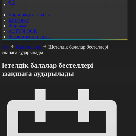
Корпорация туралы
Байланыс
Жарнама
ALTYN QOR
Редакция стандарты
асты
Жаңалықтар
Шетелдік балалар бестеллері
азақшаға аударылады
етелдік балалар бестеллері
қазақшаға аударылады