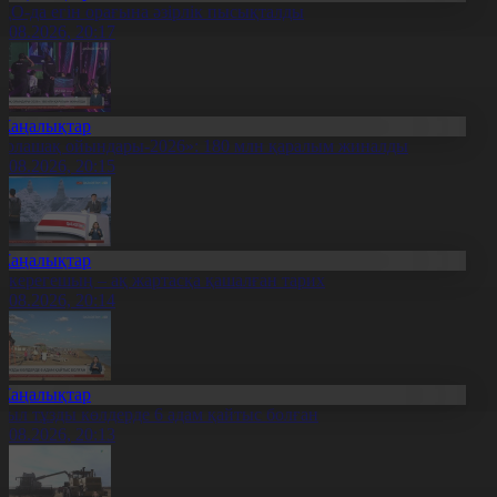
ҚО-да егін орағына әзірлік пысықталды
7.08.2026, 20:17
Жаңалықтар
Болашақ ойындары-2026»: 180 млн қаралым жиналды
7.08.2026, 20:15
Жаңалықтар
қкерегешың – ақ жартасқа қашалған тарих
7.08.2026, 20:14
Жаңалықтар
иыл тұзды көлдерде 6 адам қайтыс болған
7.08.2026, 20:13