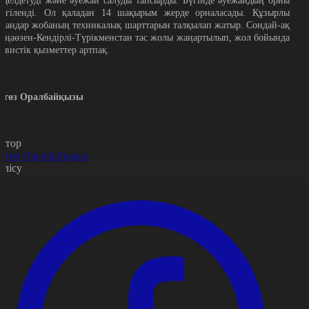
еделдетуді және әуежай салуды тапсырды. Бүгінде әуежайдың орны
елгіленді. Ол қаладан 14 шақырым жерде орналасады. Құзырлы
ргандар жобаның техникалық шарттарын талқылап жатыр. Сондай-ақ
аңаөзен-Кендірлі-Түрікменстан тас жолы жаңартылып, жол бойында
ервистік қызметтер артпақ.
ягөз Оралбайқызы
втор
ягөз Оралбайқызы
өлісу