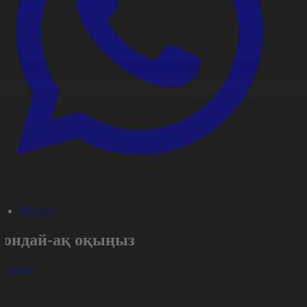
#Қоғам
Сондай-ақ оқыңыз
арлығы