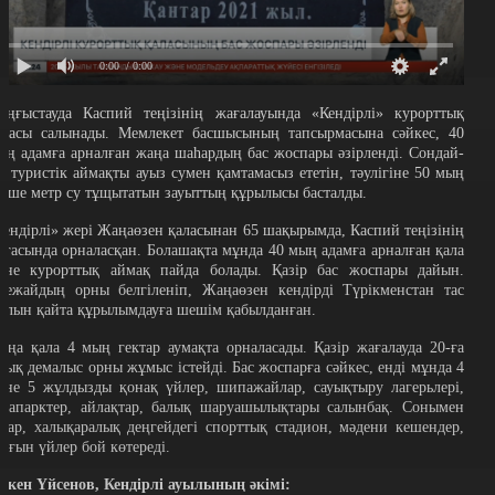
0:00
/ 0:00
аңғыстауда Каспий теңізінің жағалауында «Кендірлі» курорттық
аласы салынады. Мемлекет басшысының тапсырмасына сәйкес, 40
ың адамға арналған жаңа шаһардың бас жоспары әзірленді. Сондай-
қ, туристік аймақты ауыз сумен қамтамасыз ететін, тәулігіне 50 мың
екше метр су тұщытатын зауыттың құрылысы басталды.
Кендірлі» жері Жаңаөзен қаласынан 65 шақырымда, Каспий теңізінің
ағасында орналасқан. Болашақта мұнда 40 мың адамға арналған қала
әне курорттық аймақ пайда болады. Қазір бас жоспары дайын.
уежайдың орны белгіленіп, Жаңаөзен кендірді Түрікменстан тас
олын қайта құрылымдауға шешім қабылданған.
аңа қала 4 мың гектар аумақта орналасады. Қазір жағалауда 20-ға
уық демалыс орны жұмыс істейді. Бас жоспарға сәйкес, енді мұнда 4
әне 5 жұлдызды қонақ үйлер, шипажайлар, сауықтыру лагерьлері,
квапарктер, айлақтар, балық шаруашылықтары салынбақ. Сонымен
атар, халықаралық деңгейдегі спорттық стадион, мәдени кешендер,
ұрғын үйлер бой көтереді.
екен Үйсенов, Кендірлі ауылының әкімі: