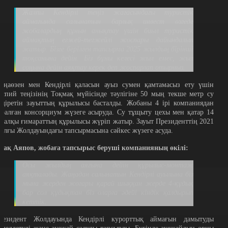
Жалпы Кендірлі теңіз жағасындағы туристік
аймағында салынатын барлық инвест өзгеде
жобалардың құнын анықтау үшін биыл туристік
аймақтың егжей-тегжейлі жоспары дайындалып
жатыр. Бізге берілген тапсырма 2025 жылдың бірінші
тоқсанына дейін. Біз бұны келесі жыл емес, жыл
соңына дейін аяқтау керек деп жоспарлап отырмыз.
аңаөзен мен Кендірлі қаласын ауыз сумен қамтамасыз ету үшін
аспий теңізінің Тоқмақ мүйісінде тәулігіне 50 мың текше метр су
ндіретін зауыттың құрылысы басталды. Жобаны 4 ірі компаниядан
ұралған консорциум жүзеге асыруда. Су тұщыту цехы мен қатар 14
осалқы ғимараттың құрылысы жүріп жатыр. Зауыт Президенттің 2021
ылғы Жолдауындағы тапсырмасына сәйкес жүзеге асуда.
рақ Аяпов, жобаға тапсырыс беруші компанияның өкілі:
Осы жылдың аяғына дейін құрылыс-монтаж
аяқталады. Жаңадан салынатын Кендірлі ауылына біз
мына жерден жоғары қарай шыққан жерде 4-құдық
бар сол құдықтан біз оларға әдейі кіндік қалдырып
кеттік.
резидент Жолдауында Кендірлі курорттық аймағын дамытуды