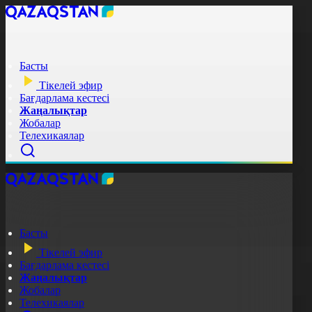
Басты
Тікелей эфир
Бағдарлама кестесі
Жаңалықтар
Жобалар
Телехикаялар
Басты
Тікелей эфир
Бағдарлама кестесі
Жаңалықтар
Жобалар
Телехикаялар