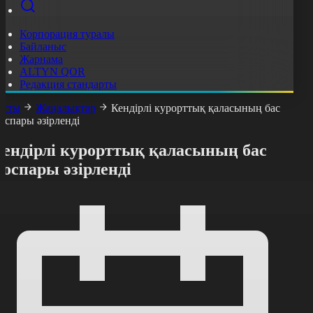
Корпорация туралы
Байланыс
Жарнама
ALTYN QOR
Редакция стандарты
асты
Жаңалықтар
Кендірлі курорттық қаласының бас
оспары әзірленді
Кендірлі курорттық қаласының бас
оспары әзірленді