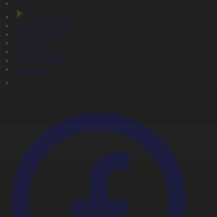
Басты
Тікелей эфир
Бағдарлама кестесі
Жаңалықтар
Жобалар
Телехикаялар
Мультсериалдар
Видеоархив