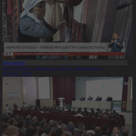
Жаңалықтар
ерейлі отбасы – тәрбие мен дәстүр сабақтастығы
7.08.2026, 20:19