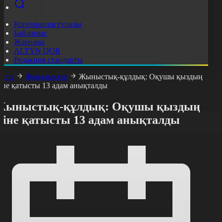
Корпорация туралы
Байланыс
Жарнама
ALTYN QOR
Редакция стандарты
асты
Жаңалықтар
Жыныстық-құлдық: Оқушы қыздың
сіне қатысты 13 адам анықталды
Жыныстық-құлдық: Оқушы қыздың
ісіне қатысты 13 адам анықталды