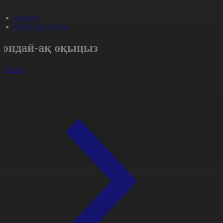
#Оқиға
#Күн жаңалығы
Сондай-ақ оқыңыз
арлығы