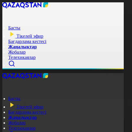
Басты
Тікелей эфир
Бағдарлама кестесі
Жаңалықтар
Жобалар
Телехикаялар
Басты
Тікелей эфир
Бағдарлама кестесі
Жаңалықтар
Жобалар
Телехикаялар