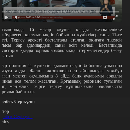
0:00
/ 0:00
ызылордада 16 жасар оқушы қызды жезөкшелікке
әжбүрлеген қылмыстық іс бойынша күдіктілер саны 11-ге
етті. Тергеу әрекеті басталғалы аталған оқиғаға тікелей
атысы бар адамдардың саны өсіп келеді. Бастапқыда
асөспірім қызды зорлық-зомбылыққа итермелегендер бесеу
олатын.
азір полиция 11 күдіктіні қылмыстық іс бойынша уақытша
амауға алды. Жалпы жезөкшелікпен айналысуға мәжбүр
олған мектеп оқушысына 8 айда банк аударымы арқылы
ыңнан аса төлем жасалған. Қоғамдық резонанс туғызған
стің мән-жайы әзірге тергеу құпиялығына байланысты
арияланбай отыр.
ділбек Серікұлы
втор
ділбек Серікұлы
өлісу