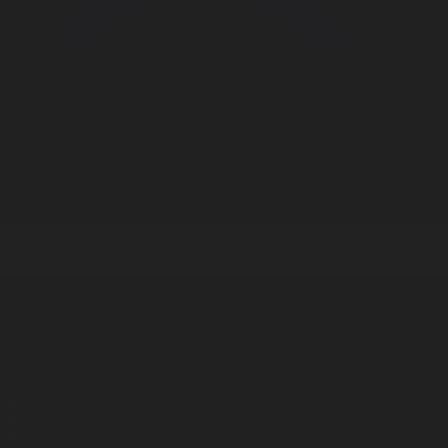
Корпорация туралы
Байланыс
Дистрибуция