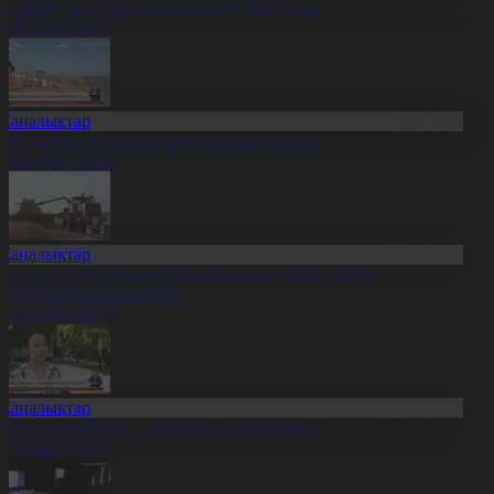
қкерегешың – ақ жартасқа қашалған тарих
7.08.2026, 20:14
Жаңалықтар
иыл тұзды көлдерде 6 адам қайтыс болған
7.08.2026, 20:13
Жаңалықтар
резидент солтүстіктегі тұрғындарды облыстың 90
ылдығымен құттықтады
7.08.2026, 20:11
Жаңалықтар
аңа Конституция – жарқын болашақ кепілі
7.08.2026, 20:11