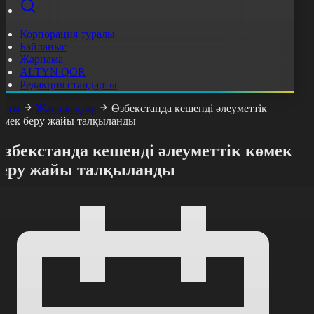
Корпорация туралы
Байланыс
Жарнама
ALTYN QOR
Редакция стандарты
асты
Жаңалықтар
Өзбекстанда кешенді әлеуметтік
өмек беру жайы талқыланды
збекстанда кешенді әлеуметтік көмек
беру жайы талқыланды