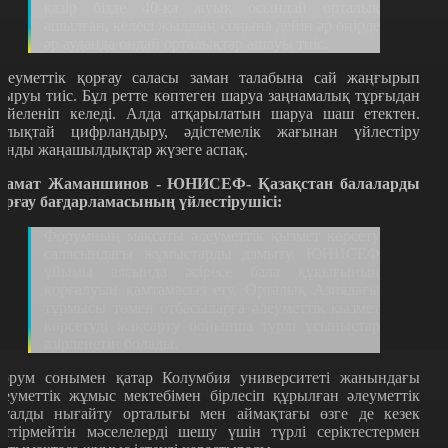
қазір бізде 40-қа жуық осындай орталық
ашылған, келесі жылдың соңына дейін әр өңірде
әр ауданда ондай орталықтар ашлуы тиіс.
леуметтік қорғау саласы заман талабына сай жаңғырып
тыруы тиіс. Бұл ретте көптеген шаруа заңнамалық тұрғыдан
үйеленіп келеді. Алда атқарылатын шаруа шаш етектен.
олықтай цифрландыру, әдістемелік жағынан үйлестіру
ынды жаңашылдықтар жүзеге аспақ.
замат Жаманшинов - ЮНИСЕФ- Қазақстан балаларды
орғау бағдарламасының үйлестірушісі:
Форумның мақсаты әлеуметтік қызмет көрсету
саласындағы жұмыстарды дамыту. ЮНИСЕФ
ұйымы аясында әсіресе бала құқығының
қорғалуын қамтамасыз ету. Орталық Азиядағы
тұрмысы төмен отбасыларға әлеуметтік қызмет
көрсетуді жақсарту бойынша түрлі ұсыныстар
әзірленетін болады.
орум сонымен қатар Колумбия университеті жанындағы
леуметтік жұмыс мектебімен бірлесіп құрылған әлеуметтік
хуалды нығайту орталығы мен аймақтағы өзге де кезек
үттірмейтін мәселелерді шешу үшін түрлі серіктестермен