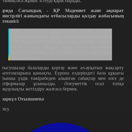
нтымақтаса жұмыс істеуді қарастырады.
арида Сағындық - ҚР Мәдениет және ақпарат
инистрлігі жанындағы отбасыларды қолдау жобасының
етекшісі:
Мен үшін бұл үлкен бағыт біздің елімізде
құрылып жатқан және бүгінгі форум негізінде
өте қызықты олардың тәжірибесімен алмасу
яғни елдің ішінде ғана емес Колумбия
университетімен де ЮНИСЕФ пен де жұмыс
жасап жатыр.
атысушылар балаларды қорғау және әл-ауқатын жақсарту
тратегияларына қанықты. Еуропа елдеріндегі бала құқығы
ойынша үздік тәжірибеден алынған сабақтар мен өзге де
латформалар ұсынылды. Әлеуметтік осал топқа
амқорлықты жетілдіру жалғаса бермек.
азаркүл Отыншиева
өлісу