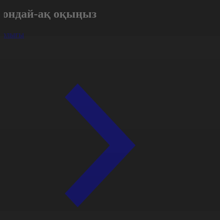
Сондай-ақ оқыңыз
арлығы