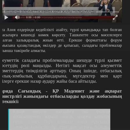
0:00
/ 0:00
рта Азия елдерінде кедейлікті азайту, түрлі қиындыққа тап болған
тбасыларға кешенді көмек көрсету. Ташкентте осы мәселелерге
рналған халықаралық жиын өтті. Ерекше форматтағы форум
ұмысына қазақстандық өкілдер де қатысып, саладағы проблемалар
ойынша тәжірибе алмасты.
леуметтік саладағы проблемаларды шешуде түрлі қызмет
өрсетудің рөлі маңызды. Негізгі мақсат осы әлеуметтік
ызметтердің тиімділігін арттыру. Оның ішінде, отбасылық
орлық-зомбылық құрбандарына, мүгедектер мен қарт
ісілерге ерекше назар аудару жайы баса айтылды.
арида Сағындық - ҚР Мәдениет және ақпарат
инистрлігі жанындағы отбасыларды қолдау жобасының
етекшісі:
Қиын өмірлік жағдайға тап болған
отбасылармен жұмыс жасау, оларға кешенді
түрде көмек беру елімізде жаңа тұрғыдан
алғанда көмектің бір түрі деп айтуға болады,