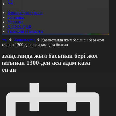
Корпорация туралы
Байланыс
Жарнама
ALTYN QOR
Редакция стандарты
асты
Жаңалықтар
Қазақстанда жыл басынан бері жол
патынан 1300-ден аса адам қаза болған
Қазақстанда жыл басынан бері жол
патынан 1300-ден аса адам қаза
болған