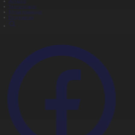
Жобалар
Телехикаялар
Мультсериалдар
Видеоархив