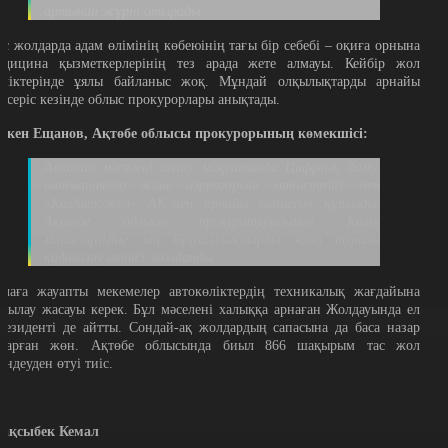
артынан жүріп отырады.
ас жолдарда адам өлімінің көбеюінің тағы бір себебі – оқиға орнына
едицина қызметкерлерінің тез арада жете алмауы. Кейбір жол
өліктерінде ұялы байланыс жоқ. Мұндай олқылықтарды арнайы
ексеріс кезінде облыс прокурорлары анықтады.
ркен Ещанов, Ақтөбе облысы прокурорының көмекшісі:
Аталған мәселені шешу мақсатында Цифрлық даму,
инновациялар және аэрроғарыш министрлігі мен
«ҚазАвтожол» АҚ-мен арнайы комиссия құрылды.
Ақтөбе облысы прокуратурасымен Көлік
министрлігіне заң бұзушылықтарды жою туралы
қадағалау актісі жолданды.
алаға жауапты мекемелер автокөліктердің техникалық жағдайына
ақылау жасауы керек. Бұл мәселені халыққа арнаған Жолдауында ел
резиденті де айтты. Сондай-ақ жолдардың сапасына да баса назар
ударған жөн. Ақтөбе облысында биыл 866 шақырым тас жол
өндеуден өтуі тиіс.
ақсыбек Кемал