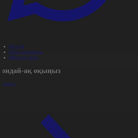
#Қоғам
#Күн жаңалығы
#Жолдау 2024
Сондай-ақ оқыңыз
арлығы