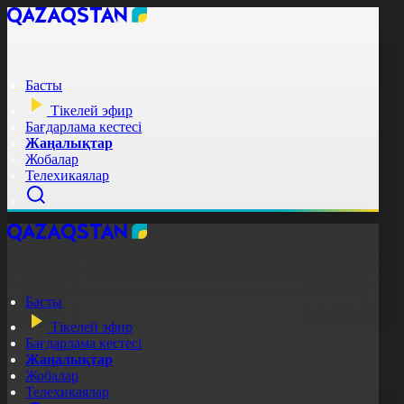
Басты
Тікелей эфир
Бағдарлама кестесі
Жаңалықтар
Жобалар
Телехикаялар
Басты
Тікелей эфир
Бағдарлама кестесі
Жаңалықтар
Жобалар
Телехикаялар