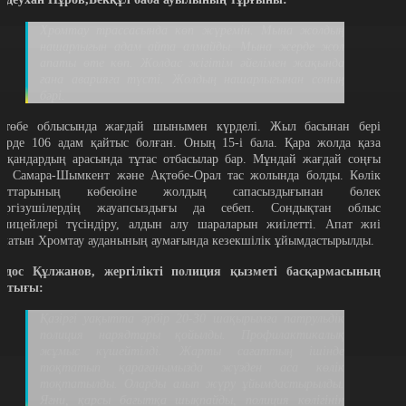
Хромтау трассасында көп жүремін. Мына жолдың
нашарлығын адам айта алмайды. Мына жерде жол
апаты өте көп. Жолдас жігітім әйелімен жақында
ғана аварияға түсті. Жолдың нашарлығынан соның
бәрі.
қтөбе облысында жағдай шынымен күрделі. Жыл басынан бері
ңірде 106 адам қайтыс болған. Оның 15-і бала. Қара жолда қаза
апқандардың арасында тұтас отбасылар бар. Мұндай жағдай соңғы
ет Самара-Шымкент және Ақтөбе-Орал тас жолында болды. Көлік
паттарының көбеюіне жолдың сапасыздығынан бөлек
үргізушілердің жауапсыздығы да себеп. Сондықтан облыс
олицейлері түсіндіру, алдын алу шараларын жиілетті. Апат жиі
олатын Хромтау ауданының аумағында кезекшілік ұйымдастырылды.
йдос Құлжанов, жергілікті полиция қызметі басқармасының
астығы:
Қазіргі уақытта әрбір 20-30 шақырымға патрульдік
полиция нарядтары қойылды. Профилактикалық
жұмыс күшейтілді. Жарты сағаттың ішінде
тоқтатып қарағанымызда жүзден аса көлік
тоқтатылды. Оларды алып жүру ұйымдастырылды.
Яғни, қарсы бағытқа шықпайды, полиция көлігінің