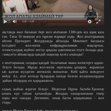
0:00
/ 0:00
азақстанда жыл басынан бері жол апатынан 1300-ден аса адам қаза
олған. Тағы 16 мыңнан аса тұрғын жарақат алды. Жол апаттарының
өбейгені Президент Жолдауында айтылды. Мемлекет басшысы
ауіпсіздікті жол-көлік инфрақұрылымын жақсартып,
нтеллектуалдық жүйені енгізу арқылы қамтамасыз етуге болады деді.
ұл мақсатта аймақтарда қандай шаралар қолға алынады?
ол апаттарының салдары қандай болатынын мына көліктерге қарап-
қ білуге болады. Мұнда жол-көлік оқиғасына ұшырап, жарамсыз
олып қалған жүздеген автокөлік жиналған. Көбі қайта жөндеуге
елмейді. Ал, апат кезінде бұлардың ішінде болған жолаушылардың
ағдайын ойлаудың өзі қорқынышты.
Жолдың жайын жүрген біледі». Медеухан Нұров Ақтөбе-Хромтау
ағытына күн сайын қатынайды. Жолдың нашарлығынан темір
ұлпары жиі сынады. Дегенмен, оның басты қорқынышы – жол
паттары.
едеухан Нұров,Бекқұл баба ауылының тұрғыны: