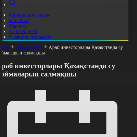
Корпорация туралы
Байланыс
Жарнама
ALTYN QOR
Редакция стандарты
асты
Жаңалықтар
Араб инвесторлары Қазақстанда су
оймаларын салмақшы
Араб инвесторлары Қазақстанда су
қоймаларын салмақшы