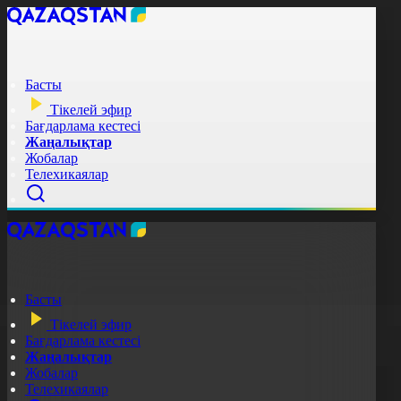
Басты
Тікелей эфир
Бағдарлама кестесі
Жаңалықтар
Жобалар
Телехикаялар
Басты
Тікелей эфир
Бағдарлама кестесі
Жаңалықтар
Жобалар
Телехикаялар