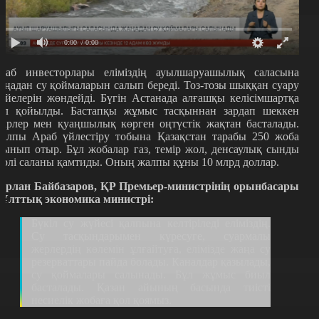
0:00
/ 0:00
раб инвесторлары еліміздің ауылшаруашылық саласына
аңадан су қоймаларын салып береді. Тоз-тозы шыққан суару
үйелерін жөндейді. Бүгін Астанада алғашқы келісімшартқа
ол қойылды. Бастапқы жұмыс тасқыннан зардап шеккен
ңірлер мен қуаңшылық көрген оңтүстік жақтан басталады.
алпы Араб үйлестіру тобына Қазақстан тарабы 250 жоба
сынып отыр. Бұл жобалар газ, темір жол, денсаулық сынды
үрлі саланы қамтиды. Оның жалпы құны 10 млрд доллар.
ұрлан Байбазаров, ҚР Премьер-министрінің орынбасары
 Ұлттық экономика министрі:
Бүкіл су жүйесі қалпына келтіріледі еліміздің.
Су тасқындарымен күресуге, суармалы
жерлердің көлемін ұлғайтуға, елімізде жаңа су
резерваттары пайда болады. Каналдар қазылады,
су қоймалары салынады. Бұл жұмыс биыл
басталады. Қазан айының басында тиісті
несиелік жобаға қол қоямыз.