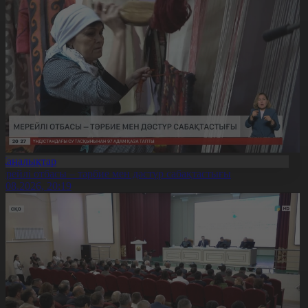
Жаңалықтар
ерейлі отбасы – тәрбие мен дәстүр сабақтастығы
7.08.2026, 20:19