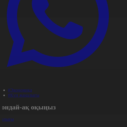
#Экономика
#Күн жаңалығы
Сондай-ақ оқыңыз
арлығы