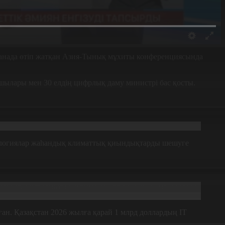
анада өтіп жатқан Азия-Тынық мұхиты конференциясында
шылары мен 30 елдің цифрлық даму министрі бас қосты.
хнологиялар жаһандық климаттық қиындықтарды шешуге
ы, тұрақтылықты қамтамасыз етудің негізгі мәселелерін
ған. Қазақстан 2026 жылға қарай 1 млрд доллардың IT