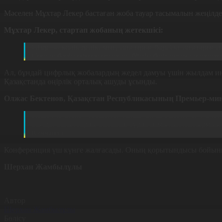
Мәселен Мұхтар Лекер бастаған жоба тауар тасымалын жеңілдет
Мұхтар Лекер, стартап жобаның жетекшісі:
Сізде 50 көлік делік, мың тапсырыс бар. Ол тапсырысты
Соның бәрін ескере отырып, біздің бағдарлама маршру
Ал, бұндай цифрлық жобалардың жедел дамуы үшін жылдам ин
Қазақстанда өңірлік орталық ашуды ұсынды.
Олжас Бектенов, Қазақстан Республикасының Премьер-мин
Кеше Мемлекет басшысы Жолдауында Қазақстан жасанды
біз бұл бағыттарды белсенді түрде дамытып жатырмыз.
8-орында.
Конференция үш күнге жалғасады. Оның қорытындысы бойынш
Шерхан Жамбылұлы
Автор
Шерхан Жамбылұлы
Бөлісу