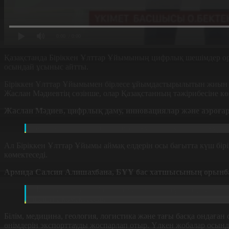
0:00
/ 0:00
Қазақстанда Біріккен Ұлттар Ұйымының цифрлық шешімдер о
осындай ұсыныс айтты.
Біріккен Ұлттар Ұйымымен бірлесе ұйымдастырылытын жиын Ор
Жаслан Мәдиевтің сөзінше, олар Қазақстанның тәжірибесіне көң
Жаслан Мәдиев, цифрлық даму, инновациялар және аэроғар
Бүкіл мемлекеттер біздің егов жүйесіне қызығып жүр.
Ал Біріккен Ұлттар Ұйымы аймақ елдерін осы бағытта күш бі
көмектеседі.
Армида Салсия Алишахбана, БҰҰ бас хатшысының орын
Цифрландыру біздің экономикамызды түрлендіруге және
шешуге көмектеседі.
Білім, медицина, геология, логистика және тағы басқа ондаға
өнімдерін экспорттауды жоспарлап отыр. Үлкен жобалар осынд