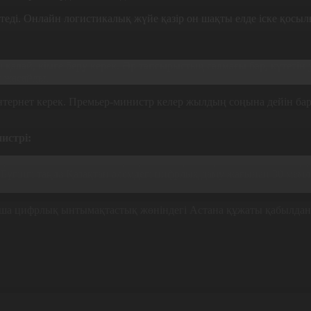
еді. Онлайн логистикалық жүйе қазір он шақты елде іске қосыл
 қалай, кімге беру керек. Әр тапсырыстың салмағы бар, күтетін 
т жасайды.
тернет керек. Премьер-министр келер жылдың соңына дейін ба
истрі:
 интеллектіні кеңінен қолданатын әрі цифрлы технологиялар да
 Бүгінгі таңда Қазақтан әлемдегі цифрлық даму жағынан 30 мем
а цифрлық ынтымақтастық жөніндегі Астана құжаты қабылдан