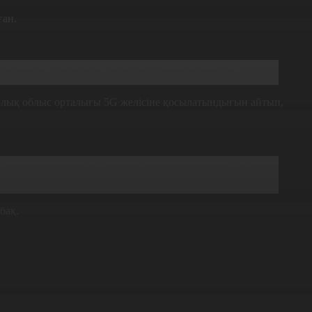
ған.
уақыты бар. Белгілі бір температурный режимі бар.
рлық облыс орталығы 5G желісіне қосылатындығын айтып,
митын елге айналуы тиіс екенін атап өтті. Сондықтан
лекеттің қатарына кіреді және онлайн қызметтер бойынша
бақ.