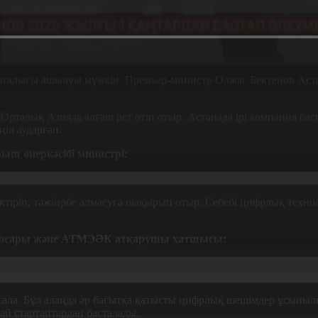
рталығы ашылуы мүмкін. Премьер-министр Олжас Бектенов Аст
талық Азияда алғаш рет өтіп отыр. Астанада ірі компания бас
іл аударған.
ыш өнеркәсібі министрі:
ріктіріп, тәжіирбе алмасуға шақырып отыр. Себебі цифрлық те
басары және АТМЭӘК атқарушы хатшысы:
 әлеуметтік құрылымдарды өзгерту үшін жаңа мүмкіндіктер ашад
н сала. Бұл алаңда әр бағытқа қатысты цифрлық шешімдер ұсыныл
ай стартаптардан басталады.