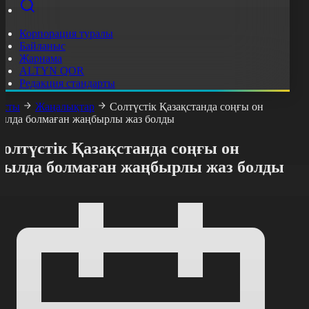
Корпорация туралы
Байланыс
Жарнама
ALTYN QOR
Редакция стандарты
асты
Жаңалықтар
Солтүстік Қазақстанда соңғы он
ылда болмаған жаңбырлы жаз болды
олтүстік Қазақстанда соңғы он
жылда болмаған жаңбырлы жаз болды