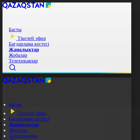
Басты
Тікелей эфир
Бағдарлама кестесі
Жаңалықтар
Жобалар
Телехикаялар
Басты
Тікелей эфир
Бағдарлама кестесі
Жаңалықтар
Жобалар
Телехикаялар