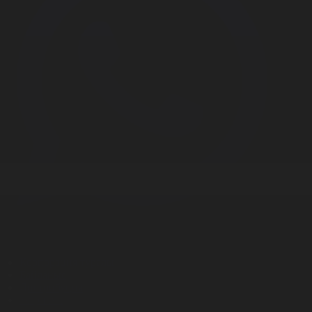
Корпорация туралы
Байланыс
Дистрибуция
Жарнама