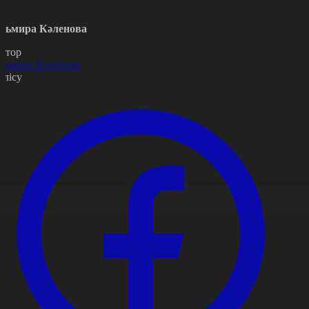
льмира Кәленова
втор
льмира Кәленова
өлісу