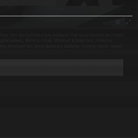
лыс пен республикалық маңызы бар қалалардың мәслихат
қаласының, Жетісу, Абай, Шығыс Қазақстан, Алматы
нің жиырма бес өкілі финалға шықты. Соңғы ойын тамыз
ізбен танысып, пікір алмасып, ой бөлісіп, тәжірибе