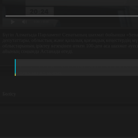
0:00
/ 0:00
Бүгін Алматыда Парламент Сенатының шахмат бойынша «Senat
депутаттары, облыстық және қалалық қоғамдық кеңестердің м
облыстарының іріктеу кезеңінен өткен 100-ден аса шахмат ә
айының соңында Астанада өтеді.
Ермек Төлегенұлы, жарысқа қатысушы:
Шахмет деген интеллектуалды ойын. Бұл шараға депутат
алмасып жатырмыз.
Бөлісу