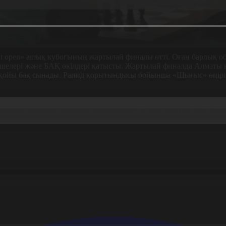
 open» ашық кубогының жартылай финалы өтті. Оған барлық об
үшелері және БАҚ өкілдері қатысты. Жартылай финалда Алматы 
уесқойы бақ сынады. Рапид қорытындысы бойынша «Шығыс» өңірі
тардың қатысып жатқаны өте дұрыс. Жан-жақтан келіп, бір-бірім