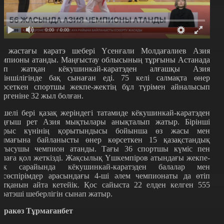
0:00
/ 0:00
6 жастағы каратэ шебері Үсенғали Молдағалиев Азия
емпионы атанды. Маңғыстау облысының тұрғыны Астанада
тіп жатқан кёкушинкай-каратэден алғашқы Азия
іріншілігінде бақ сынаған еді. 75 келі салмақта өнер
өрсеткен спортшы жекпе-жектің бұл түрімен айналысып
үргеніне 32 жыл болған.
ешелі бері қазақ жеріндегі татамиде кёкушинкай-каратэден
ұңғыш рет Азия мықтылары анықталып жатыр. Бірінші
арыс күнінің қорытындысы бойынша өз жасы мен
алмағына байланысты өнер көрсеткен 15 қазақстандық
атысушы чемпион атанды. Тағы 36 спортшы күміс пен
олаға қол жеткізді. Жақсылық Үшкемпіров атындағы жекпе-
ек сарайында кёкушинкай-каратэден балалар мен
асөспірімдер арасындағы 4-ші әлем чемпионаты да өтіп
атқанын айта кетейік. Қос сайыста 22 елден келген 555
аратэші шеберлігін сынап жатыр.
аракөз Тұрмағанбет