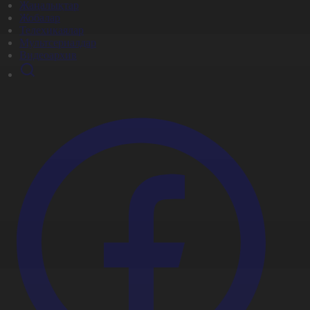
Жаңалықтар
Жобалар
Телехикаялар
Мультсериалдар
Видеоархив