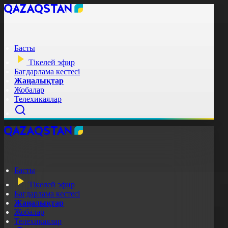
Басты
Тікелей эфир
Бағдарлама кестесі
Жаңалықтар
Жобалар
Телехикаялар
Басты
Тікелей эфир
Бағдарлама кестесі
Жаңалықтар
Жобалар
Телехикаялар