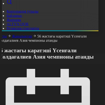
Корпорация туралы
Байланыс
Жарнама
ALTYN QOR
Редакция стандарты
асты
Жаңалықтар
56 жастағы каратэші Үсенғали
олдағалиев Азия чемпионы атанды
56 жастағы каратэші Үсенғали
Молдағалиев Азия чемпионы атанды