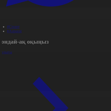
#Спорт
#Aqparat
Сондай-ақ оқыңыз
арлығы