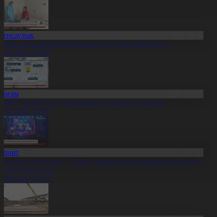
Денсаулық
уберкулез көрсеткіші 10 жылда 51,7%-ға төмендеді
7.08.2026, 10:08
Қоғам
ызмет экспорты 12,8 миллиард долларға ұлғайды
7.08.2026, 10:06
Спорт
Болашақ ойындары – 2026»: Фиджитал-би бойынша үздіктер
нықталып жатыр
7.08.2026, 10:05