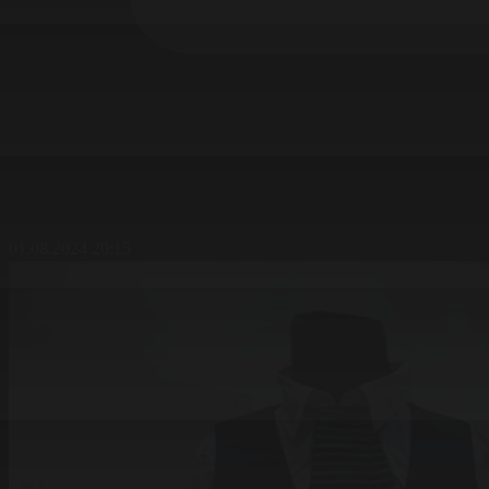
01.08.2024 20:15