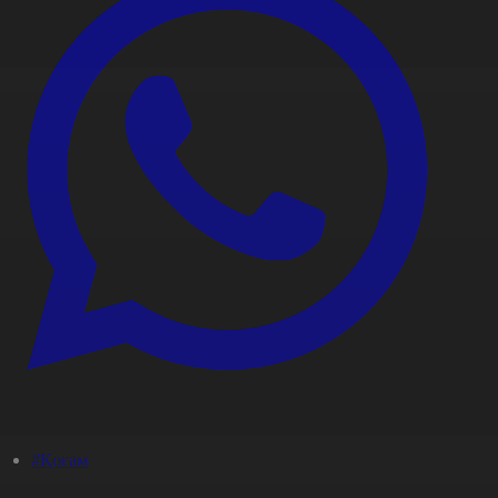
#Қоғам