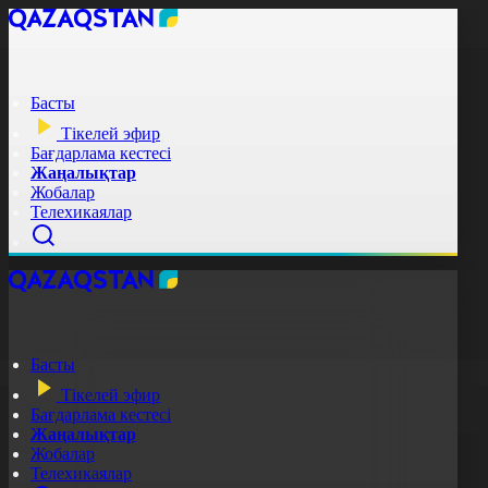
Басты
Тікелей эфир
Бағдарлама кестесі
Жаңалықтар
Жобалар
Телехикаялар
Басты
Тікелей эфир
Бағдарлама кестесі
Жаңалықтар
Жобалар
Телехикаялар