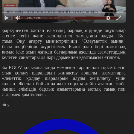
0:00
/ 0:00
 қыркүйектен бастап еліміздің барлық өңірінде оқушылар
ектепте тегін және жеңілдікпен тамақтана алады. Бұл
астама Оқу ағарту министрлігінің "Әлеуметтік әмиян"
обасы шеңберінде жүргізілмек. Былтырдан бері пилоттық
ежимде іске асып жатқан бағдарлама аясында азаматтардың
екелеген санаттары да дәрі-дәрмекпен қамтамасыз етілген.
оба EGOV қосымшасында мемлекет тарапынан көрсетілетін
арлық қолдау шараларын жинақтау арқылы, азаматтарға
емлекеттік қолдау шараларын алуды жеңілдету үшін
асалған. Жоспар бойынша жыл соңына дейін аталған жоба
ойынша еліміздің барлық азаматтарына ыстық тамақ пен
әрі-дәрмек қамтылады.
өлісу