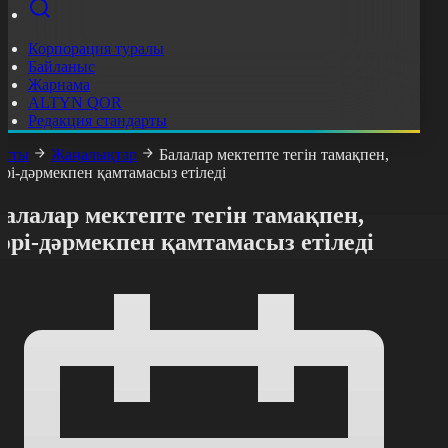
Корпорация туралы
Байланыс
Жарнама
ALTYN QOR
Редакция стандарты
асты
Жаңалықтар
Балалар мектепте тегін тамақпен,
әрі-дәрмекпен қамтамасыз етіледі
алалар мектепте тегін тамақпен,
әрі-дәрмекпен қамтамасыз етіледі