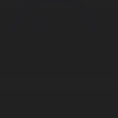
Корпорация туралы
Байланыс