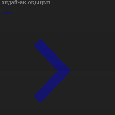
Сондай-ақ оқыңыз
арлығы