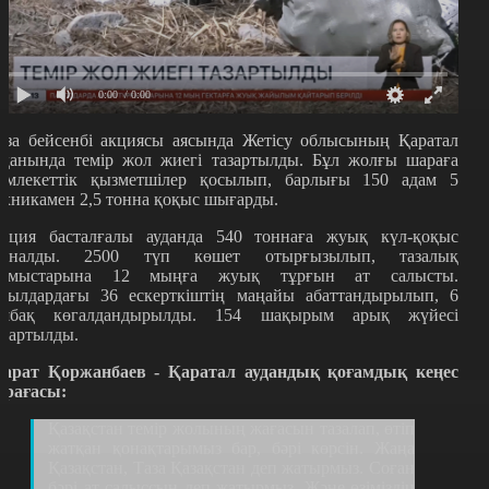
0:00
/ 0:00
аза бейсенбі акциясы аясында Жетісу облысының Қаратал
уданында темір жол жиегі тазартылды. Бұл жолғы шараға
емлекеттік қызметшілер қосылып, барлығы 150 адам 5
ехникамен 2,5 тонна қоқыс шығарды.
кция басталғалы ауданда 540 тоннаға жуық күл-қоқыс
иналды. 2500 түп көшет отырғызылып, тазалық
ұмыстарына 12 мыңға жуық тұрғын ат салысты.
уылдардағы 36 ескерткіштің маңайы абаттандырылып, 6
аябақ көгалдандырылды. 154 шақырым арық жүйесі
азартылды.
арат Қоржанбаев - Қаратал аудандық қоғамдық кеңес
өрағасы:
Қазақстан темір жолының жағасын тазалап, өтіп
жатқан қонақтарымыз бар, бәрі көрсін. Жаңа
Қазақстан, Таза Қазақстан деп жатырмыз. Соған
бәрі ат салыссын деп жатырмыз. Және өзіміздің