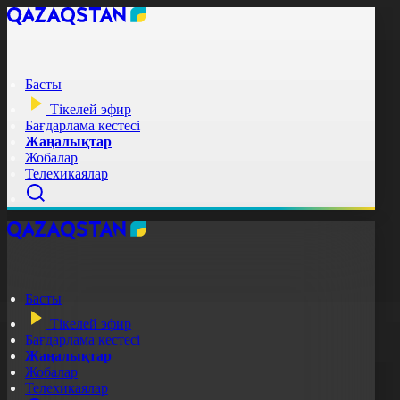
Басты
Тікелей эфир
Бағдарлама кестесі
Жаңалықтар
Жобалар
Телехикаялар
Басты
Тікелей эфир
Бағдарлама кестесі
Жаңалықтар
Жобалар
Телехикаялар