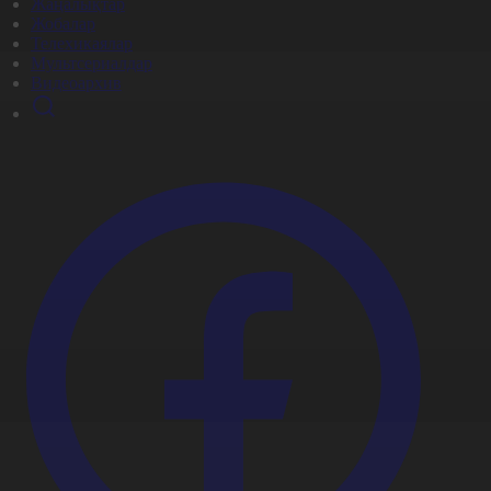
Жаңалықтар
Жобалар
Телехикаялар
Мультсериалдар
Видеоархив