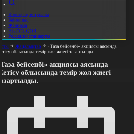
Корпорация туралы
Байланыс
Жарнама
ALTYN QOR
Редакция стандарты
асты
Жаңалықтар
«Таза бейсенбі» акциясы аясында
етісу облысында темір жол жиегі тазартылды.
«Таза бейсенбі» акциясы аясында
етісу облысында темір жол жиегі
тазартылды.