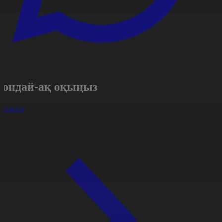
Сондай-ақ оқыңыз
арлығы