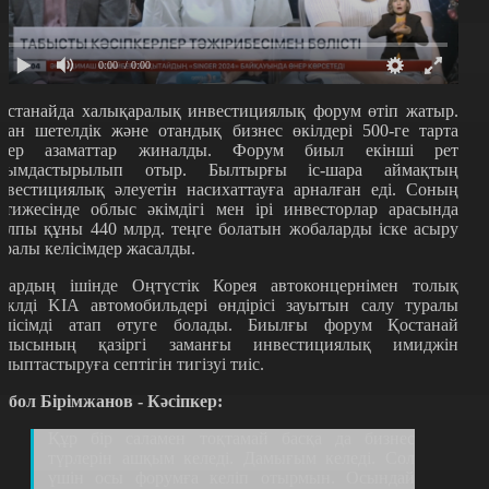
0:00
/ 0:00
останайда халықаралық инвестициялық форум өтіп жатыр.
ған шетелдік және отандық бизнес өкілдері 500-ге тарта
скер азаматтар жиналды. Форум биыл екінші рет
йымдастырылып отыр. Былтырғы іс-шара аймақтың
нвестициялық әлеуетін насихаттауға арналған еді. Соның
әтижесінде облыс әкімдігі мен ірі инвесторлар арасында
алпы құны 440 млрд. теңге болатын жобаларды іске асыру
уралы келісімдер жасалды.
лардың ішінде Оңтүстік Корея автоконцернімен толық
иклді KIA автомобильдері өндірісі зауытын салу туралы
елісімді атап өтуге болады. Биылғы форум Қостанай
блысының қазіргі заманғы инвестициялық имиджін
алыптастыруға септігін тигізуі тиіс.
рбол Бірімжанов - Кәсіпкер:
Құр бір саламен тоқтамай басқа да бизнес
түрлерін ашқым келеді. Дамығым келеді. Сол
үшін осы форумға келіп отырмын. Осындай