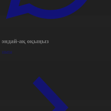
Сондай-ақ оқыңыз
арлығы