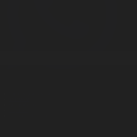
Корпорация туралы
Байланыс
Дистрибуция
Жарнама
Редакция стандарты