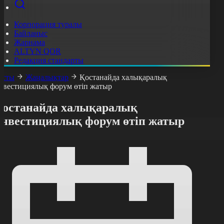
Корпорация туралы
Байланыс
Жарнама
ALTYN QOR
Редакция стандарты
асты
Жаңалықтар
Қостанайда халықаралық
нвестициялық форум өтіп жатыр
Қостанайда халықаралық
инвестициялық форум өтіп жатыр