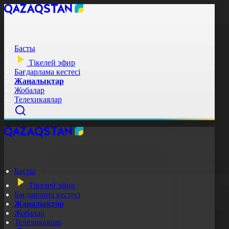
Басты
Тікелей эфир
Бағдарлама кестесі
Жаңалықтар
Жобалар
Телехикаялар
Басты
Тікелей эфир
Бағдарлама кестесі
Жаңалықтар
Жобалар
Телехикаялар