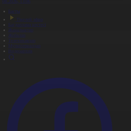
6.08.2026, 13:06
Басты
Тікелей эфир
Бағдарлама кестесі
Жаңалықтар
Жобалар
Телехикаялар
Мультсериалдар
Видеоархив