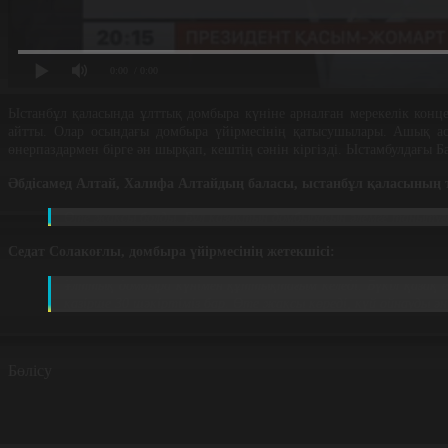
0:00
/ 0:00
Ыстанбұл қаласында ұлттық домбыра күніне арналған мерекелік конц
айтты. Олар осындағы домбыра үйірмесінің қатысушылары. Ашық аспа
өнерпаздармен бірге ән шырқап, кештің сәнін кіргізді. Ыстамбулдағы 
Әбдісамед Алтай, Халифа Алтайдың баласы, ыстанбұл қаласының
Өте жақсы болды. Бұл қазақтың домбырасын әлемге танытуға 
Седат Солакоғлы, домбыра үйірмесінің жетекшісі:
Ұлттық домбыра күнімен құттықтағым келеді. Бүкіл қазақ 
қазірше 30 шәкіртіміз бар. Өте жақсы көреді, күй ойнауды ә
Бөлісу