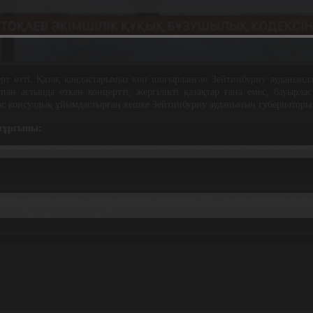
ерт өтті. Қазақ қандастарымыз көп шоғырланған Зейтинбурну ауданында
н астында өткен концертті, жергілікті қазақтар ғана емес, бауырлас 
Бас консулдық ұйымдастырған кешке Зейтинбурну ауданының губернаторы м
 тұрғыны:
да бір себеп болды. Бұл қазақтың домбырасы әркімнің төрінде ілулі т
еліне құтты болсын. Біздің домбыра курсымыз 2023 жылы желтоқсан а
н айтуды бәрі жақсы көреді.