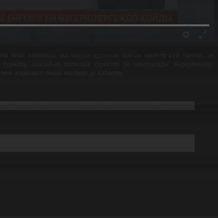
ғы Абай алаңында, жастардан құралған шағын оркестр күй тартып, ән
түріктер, сондай-ақ шетелдік туристер де тамашалады. Көрермендер/
ен жергілікті билік өкілдері де қатысты.
ұрады. Сондықтан мен өзім де домбыраны жақсы көрем.
йында ашылды. Алты айдан бастап шәкірттерімізді дайындадық