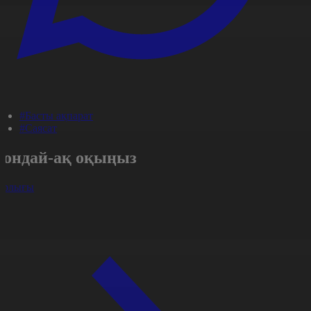
#Басты ақпарат
#Саясат
Сондай-ақ оқыңыз
арлығы