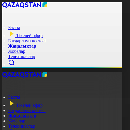
Басты
Тікелей эфир
Бағдарлама кестесі
Жаңалықтар
Жобалар
Телехикаялар
Басты
Тікелей эфир
Бағдарлама кестесі
Жаңалықтар
Жобалар
Телехикаялар