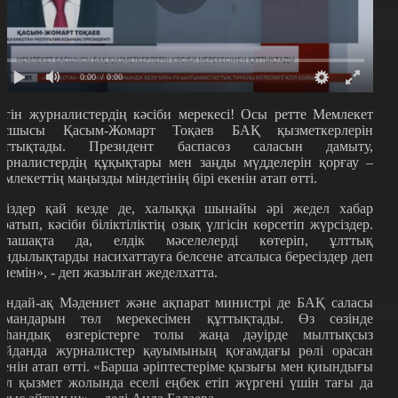
0:00
/ 0:00
үгін журналистердің кәсіби мерекесі! Осы ретте Мемлекет
асшысы Қасым-Жомарт Тоқаев БАҚ қызметкерлерін
ұттықтады. Президент баспасөз саласын дамыту,
урналистердің құқықтары мен заңды мүдделерін қорғау –
емлекеттің маңызды міндетінің бірі екенін атап өтті.
Сіздер қай кезде де, халыққа шынайы әрі жедел хабар
аратып, кәсіби біліктіліктің озық үлгісін көрсетіп жүрсіздер.
олашақта да, елдік мәселелерді көтеріп, ұлттық
ұндылықтарды насихаттауға белсене атсалыса бересіздер деп
енемін», - деп жазылған жеделхатта.
ондай-ақ Мәдениет және ақпарат министрі де БАҚ саласы
амандарын төл мерекесімен құттықтады. Өз сөзінде
аһандық өзгерістерге толы жаңа дәуірде мылтықсыз
айданда журналистер қауымының қоғамдағы рөлі орасан
кенін атап өтті. «Барша әріптестеріме қызығы мен қиындығы
ол қызмет жолында еселі еңбек етіп жүргені үшін тағы да