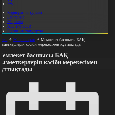
Корпорация туралы
Байланыс
Жарнама
ALTYN QOR
Редакция стандарты
асты
Жаңалықтар
Мемлекет басшысы БАҚ
ызметкерлерін кәсіби мерекесімен құттықтады
Мемлекет басшысы БАҚ
ызметкерлерін кәсіби мерекесімен
құттықтады