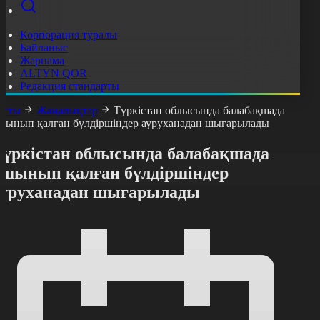
Корпорация туралы
Байланыс
Жарнама
ALTYN QOR
Редакция стандарты
асты
Жаңалықтар
Түркістан облысында балабақшада
шынып қалған бүлдіршіндер ауруханадан шығарылады
Түркістан облысында балабақшада
ұшынып қалған бүлдіршіндер
ауруханадан шығарылады