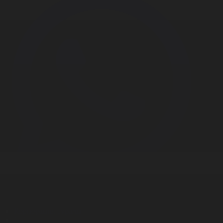
Корпорация туралы
Байланыс