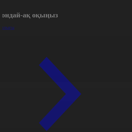
Сондай-ақ оқыңыз
арлығы