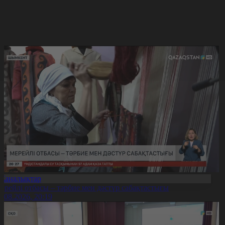
Жаңалықтар
ерейлі отбасы – тәрбие мен дәстүр сабақтастығы
7.08.2026, 20:19