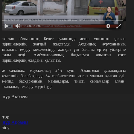
0:00
/ 0:00
үркістан облысының Келес ауданында астан ұшынып қалған
үлдіршіндердің жағдай жақсарды. Аудандық аурухананың
асшылығы емдеу мекемесінде жатқан үш баланы ертең үйлеріне
ығады деді. Амбулаториялық бақылауға алынған өзге
үлдіршіндердің жағдайы қалыпты.
ске салайық, маусымның 24-і күні, Амангелді ауылындағы
екеменшік балабақшада 34 тәрбиеленуші астан уланып қалған еді.
ан-эпид басқарманың мамандары, тиісті сынамалар алған,
ертханалық тексеру жүргізуде.
йнұр Ақбаева
втор
йнұр Ақбаева
өлісу