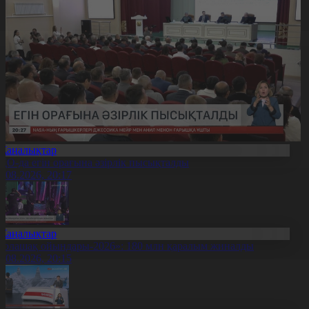
Жаңалықтар
ҚО-да егін орағына әзірлік пысықталды
7.08.2026, 20:17
Жаңалықтар
Болашақ ойындары-2026»: 180 млн қаралым жиналды
7.08.2026, 20:15