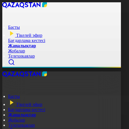
Басты
Тікелей эфир
Бағдарлама кестесі
Жаңалықтар
Жобалар
Телехикаялар
Басты
Тікелей эфир
Бағдарлама кестесі
Жаңалықтар
Жобалар
Телехикаялар