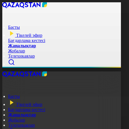
Басты
Тікелей эфир
Бағдарлама кестесі
Жаңалықтар
Жобалар
Телехикаялар
Басты
Тікелей эфир
Бағдарлама кестесі
Жаңалықтар
Жобалар
Телехикаялар