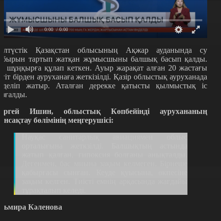
0:00
/ 0:00
олтүстік Қазақстан облысының Ақжар ауданында су
ұбырын тартып жатқан жұмысшыны балшық басып қалды.
л шұңқырға құлап кеткен. Ауыр жарақат алған 20 жастағы
ігіт бірден ауруханаға жеткізілді. Қазір облыстық ауруханада
мделіп жатыр. Аталған дерекке қатысты қылмыстық іс
озғалды.
ергей Ишин, облыстық Көпбейінді аурухананың
ансақтау бөлімінің меңгерушісі:
Науқас санитарлық авиациямен облыс
орталығына жеткзілді. Балшықтың астында
жатып қалған, гипоксия болғаны анықталды.
Дегенмен, бас миына зақым келмеген. Бірнеше
қабырғасы сынған. Кеуде қуысына, өкпесіне
зақым келген. Тиісті емнің арқасында жағдайы
тұрақталып келеді.
льмира Кәленова