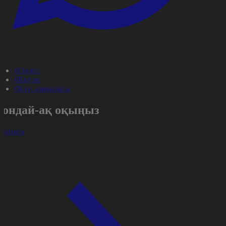
#Оқиға
#Қоғам
#Күн жаңалығы
Сондай-ақ оқыңыз
арлығы