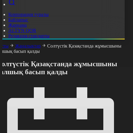
Корпорация туралы
Байланыс
Жарнама
ALTYN QOR
Редакция стандарты
асты
Жаңалықтар
Солтүстік Қазақстанда жұмысшыны
алшық басып қалды
Солтүстік Қазақстанда жұмысшыны
балшық басып қалды