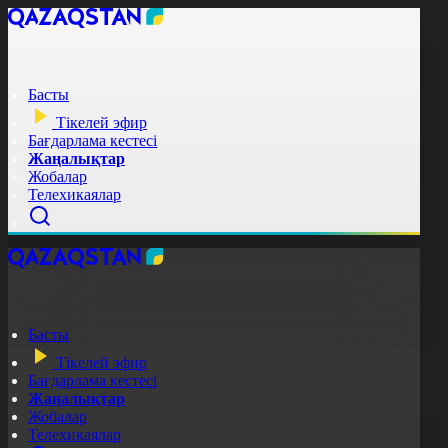
Басты
Тікелей эфир
Бағдарлама кестесі
Жаңалықтар
Жобалар
Телехикаялар
Басты
Тікелей эфир
Бағдарлама кестесі
Жаңалықтар
Жобалар
Телехикаялар