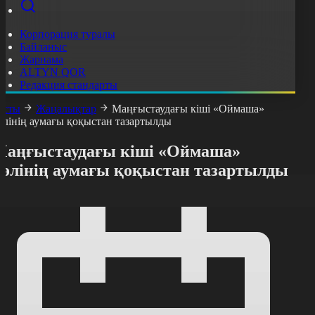
Корпорация туралы
Байланыс
Жарнама
ALTYN QOR
Редакция стандарты
асты
Жаңалықтар
Маңғыстаудағы кіші «Оймаша»
өлінің аумағы қоқыстан тазартылды
Маңғыстаудағы кіші «Оймаша»
көлінің аумағы қоқыстан тазартылды