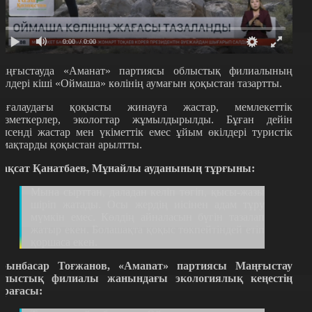
0:00
/ 0:00
аңғыстауда «Аманат» партиясы облыстық филиалының
кілдері кіші «Оймаша» көлінің аумағын қоқыстан тазартты.
ағалаудағы қоқысты жинауға жастар, мемлекеттік
ызметкерлер, экологтар жұмылдырылды. Бұған дейін
елсенді жастар мен үкіметтік емес ұйым өкілдері туристік
умақтарды қоқыстан арылтты.
ақсат Қанатбаев, Мұнайлы ауданының тұрғыны:
Мына сырттан, даладан келіп төгіп, қысы-жазы
шіріп жатады. Осы жердің иісінен адам тұру
мүмкін емес. Көлдің айналасын бүгін тазалап
жатыр екен. Болашақта қоқыс төкпейтіндей етіп
қоршаса екен.
рынбасар Тоғжанов, «Амаnат» партиясы Маңғыстау
блыстық филиалы жанындағы экологиялық кеңестің
өрағасы: