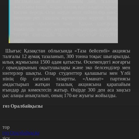
Тостақандай болған Оймаша көл осының
жағасына келіп, біздің халық қайта-қайта қоқыс
тастай береді. Осы жерде жыл сайын бір емес,
бірнеше рет тазалық жұмыстары жүреді. Бірақ
қоқыстан арылатын емес. Құқық қорғаушы
мамандар ластап жүрген адамдарды, қоқысты
төгетін адамдарды жазалау шарасын күшейту
керек.
л Шығыс Қазақстан облысында «Таза бейсенбі» акциясы
асталғалы 12 аумақ тазаланып, 300 тонна тоқыс шығарылды.
азалық жұмысына 1500 адам қатысты. Өскемендегі жоғарғы
қу орындарының оқытушылары және эко белсенділер мен
олонтерлер шықты. Олар студенттер қалашығы мен Үлбі
зенінің бір сағасын тазартты. «Аманат» партиясы
йымдастырып жатқан тазалық акциясына қарапайым
ұрғындар да көмектесіп жатыр. Өңірде 300 ден аса заңсыз
оқыс алаңы анықталып, оның 170-ке жуығы жойылды.
ягөз Оралбайқызы
втор
ягөз Оралбайқызы
өлісу