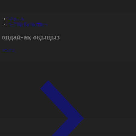
#Қоғам
#«Таза Қазақстан»
Сондай-ақ оқыңыз
арлығы