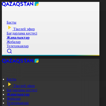
Басты
Тікелей эфир
Бағдарлама кестесі
Жаңалықтар
Жобалар
Телехикаялар
Басты
Тікелей эфир
Бағдарлама кестесі
Жаңалықтар
Жобалар
Телехикаялар