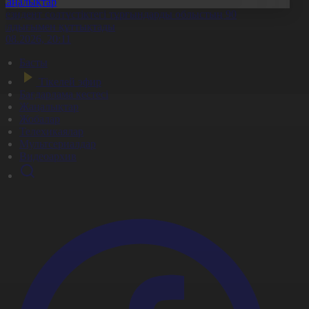
Жаңалықтар
резидент солтүстіктегі тұрғындарды облыстың 90
ылдығымен құттықтады
7.08.2026, 20:11
Басты
Тікелей эфир
Бағдарлама кестесі
Жаңалықтар
Жобалар
Телехикаялар
Мультсериалдар
Видеоархив