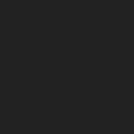
Корпорация туралы
Байланыс
Дистрибуция
Жарнама
Редакция стандарты