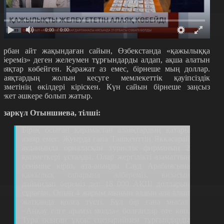
0:00
/ 0:00
ұрбан айт жақындаған сайын, Өзбекстанда «қажылыққа
ібереміз» деген желеумен тұрғындарды алдап, ақша алатын
лаяқтар көбейген. Қаражат аз емес, бірнеше мың доллар.
лаяқтардың жолын кесуге мемлекеттік қауіпсіздік
ызметінің өкілдері кіріскен. Күн сайын бірнеше заңсыз
рекет әшкере болып жатыр.
азаркүл Отыншиева, тілші:
Бірақ осыған қарамастан алаяқтардың қатары
азаяр емес. Жуырда ғана Ташкенттің Яккасарай
ауданында орналасқан туристік фирманың 2
қызметкері ұсталды. Олар жергілікті азаматтың
сеніміне кіріп, ата-анаңды Сауд Арабиясына
қажылық сапарына жібереміз, визасын
дайындап береміз деп 18 000 АҚШ долларын
сұраған. Оның 4 жарым мыңын алдын ала алып
жатқанда қолға түсті. Бұл бір ғана мысал.
«Аңқау елге арамза молда» болғандар өте көп.
Тура осыған ұқсас сценариймен тұрғындарды