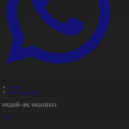
#Әлем
#Күн жаңалығы
Сондай-ақ оқыңыз
арлығы