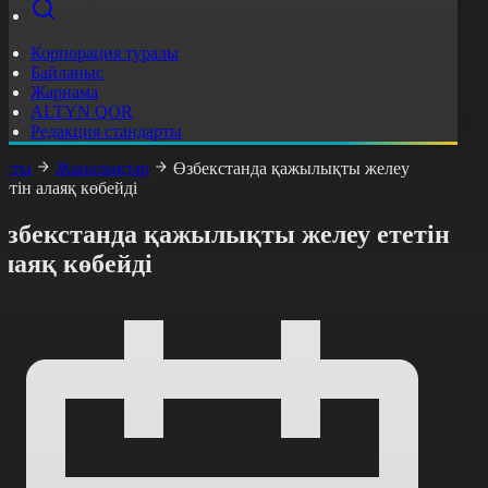
Корпорация туралы
Байланыс
Жарнама
ALTYN QOR
Редакция стандарты
асты
Жаңалықтар
Өзбекстанда қажылықты желеу
тетін алаяқ көбейді
Өзбекстанда қажылықты желеу ететін
лаяқ көбейді