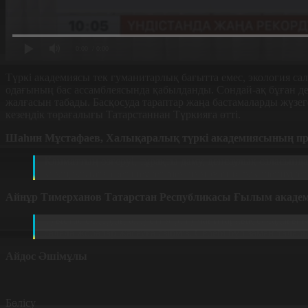
0:00
/ 0:00
Түркі академиясы тек гуманитарлық бағытта емес, экология с
одағының бас ассамблеясында қабылданды. Сондай-ақ бұған де
жалғасын табады. Басқосуда тараптар жаңа бастамаларды жүзег
кезеңдік төрағалығы Татарстаннан Түркияға өтті.
Шаһин Мұстафаев, Халықаралық түркі академиясының пре
Климаттың өзгеруі, тұрақты даму, денсаулық саласындағ
қиындықтарға зерттеулер мен инновациялық шешімдер а
Айнұр Тимерханов Татарстан Республикасы Ғылым академ
Туыстас елдердің әлеуеті зор. Гуманитарлық саладағы
салада жобалар жасауға әзірміз. Себебі бұл заман талаб
Айдос Әшімұлы
Бөлісу