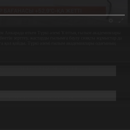
шім Анкарада өткен Түркі әлемі Ұлттық ғылым академиялары
иетін зерттеу, жастарды ғылымға баулу сияқты жұмыстар да
аға қол қойды. Түркі әлемі ғылым академиялары одағының
жет ететін мәселелердің бір бөлігі ғана. Бұл
ы интеллект және дрондар жасап шығару секілді бірқатар
 пен тіл бұған әсер ететін бірден бір фактор.