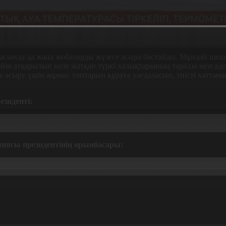
аласында да жаңа жобаларды жүзеге асыра бастайды. Мұндай ше
йін атқарылып келе жатқан түркі халықтарының тарихы мен әдеб
е асыру үшін жұмыс топтарын құруға уағдаласып, тиісті хаттам
зиденті:
ы дағдарыстар және технологиялық жетістіктер назар аударуды қа
рқылы қарсы тұру ғалым ретінде біздің міндетіміз.
иясы президентінің орынбасары:
 ынтымақтастық жоғары деңгейде. Енді жасыл энергетика, жасанд
ы. Ынтымақтастық орнату біз үшін қиын емес. Өйткені ортақ тарих