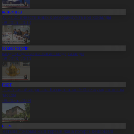
Экономика
ҚО-да 25 инвестициялық меморандумға қол қойылды
0.08.2026, 20:13
Заң мен тәртіп
лімізде қолдан ақша жасайтындар азайды
0.08.2026, 20:10
Спорт
азғы Азия ойындарына Қазақстаннан 500-ге жуық спортшы
атысады
0.08.2026, 20:09
Қоғам
лматыда 7 жарым мың тұрғын жаңа пәтерге көшіріледі