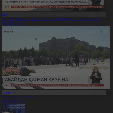
Әлем
етаньяху Газаға қатысты бейбіт жоспарды қабылдаған жоқ
0.08.2026, 20:37
Мәдениет
байдан қалған қазына
0.08.2026, 20:15