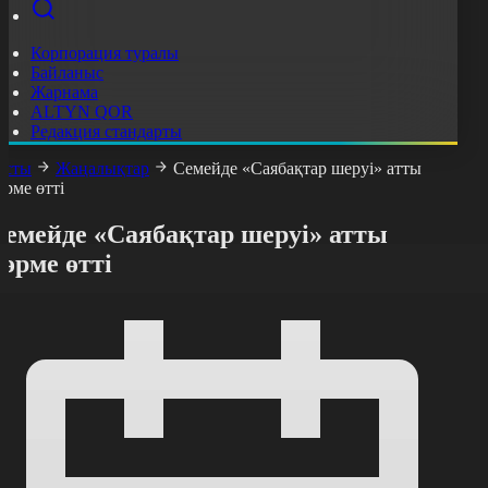
Корпорация туралы
Байланыс
Жарнама
ALTYN QOR
Редакция стандарты
асты
Жаңалықтар
Семейде «Саябақтар шеруі» атты
өрме өтті
Семейде «Саябақтар шеруі» атты
өрме өтті