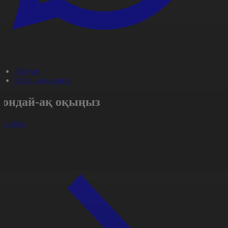
#Қоғам
#Күн жаңалығы
Сондай-ақ оқыңыз
арлығы