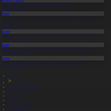
Заң мен тәртіп
лімізде қолдан ақша жасайтындар азайды
0.08.2026, 20:10
Спорт
азғы Азия ойындарына Қазақстаннан 500-ге жуық спортшы
атысады
0.08.2026, 20:09
Қоғам
лматыда 7 жарым мың тұрғын жаңа пәтерге көшіріледі
0.08.2026, 20:08
Спорт
Болашақ ойындары-2026»: 453 млн қаралым жиналды
0.08.2026, 20:07
Қоғам
 өңірге қоныс аударып, 7 млн теңге алуға болады
0.08.2026, 20:06
Басты
Тікелей эфир
Бағдарлама кестесі
Жаңалықтар
Жобалар
Телехикаялар
Мультсериалдар
Видеоархив