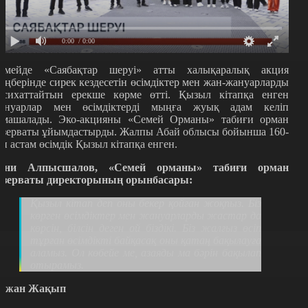
0:00
/ 0:00
емейде «Саябақтар шеруі» атты халықаралық акция
еңберінде сирек кездесетін өсімдіктер мен жан-жануарларды
асихаттайтын ерекше көрме өтті. Қызыл кітапқа енген
ануарлар мен өсімдіктерді мыңға жуық адам келіп
амашалады. Эко-акцияны «Семей Орманы» табиғи орман
езерваты ұйымдастырды. Жалпы Абай облысы бойынша 160-
ан астам өсімдік Қызыл кітапқа енген.
ани Алпысшалов, «Семей орманы» табиғи орман
езерваты директорының орынбасары:
Қызыл кітап деп оны бекер қойған жоқпыз. Біз
көрген өсімдіктер мен жануарларды жастар да
көрсін, білсін деген ой біздікі. Біз жалғыз өсіп
тұрған өсімдікті байқасақ оны қатаң бақылауға
аламыз. Ол көбейе ме, азаяды ма бәрін бақылап
отырамыз.
ржан Жақып