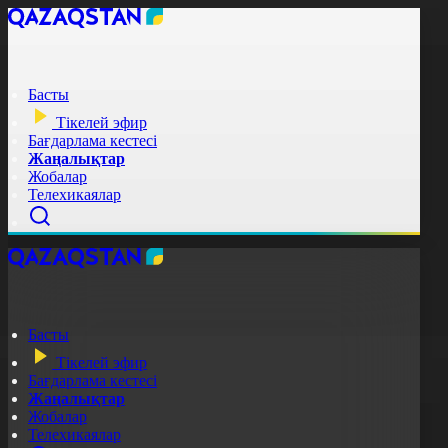
Басты
Тікелей эфир
Бағдарлама кестесі
Жаңалықтар
Жобалар
Телехикаялар
Басты
Тікелей эфир
Бағдарлама кестесі
Жаңалықтар
Жобалар
Телехикаялар