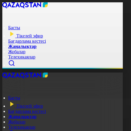
Басты
Тікелей эфир
Бағдарлама кестесі
Жаңалықтар
Жобалар
Телехикаялар
Басты
Тікелей эфир
Бағдарлама кестесі
Жаңалықтар
Жобалар
Телехикаялар