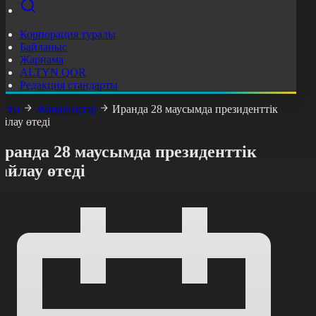
Корпорация туралы
Байланыс
Жарнама
ALTYN QOR
Редакция стандарты
асты
Жаңалықтар
Иранда 28 маусымда президенттік
айлау өтеді
Иранда 28 маусымда президенттік
айлау өтеді