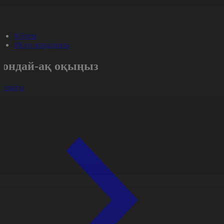
#Әлем
#Күн жаңалығы
Сондай-ақ оқыңыз
арлығы