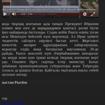
0:00
/ 0:00
ранда тікұшақ апатынан қаза тапқан Президент Ибрахим
аисимен мен өзге де марқұмдармен қоштасу рәсімі бүгін
ебриз шаһарында басталады. Содан кейін Раиси өзінің туған
аласы Мешхедте бейсенбі күні жерленеді. Ал Иран үкіметі
резиденттік сайлауға әзірлікті бастап кетті. Жергілікті
емлекеттік ақпарат құралдарының хабарлауынша,
рандықтар елдің жаңа басшысын маусымның 28-де
аңдайды. Раиси жексенбі күні Әзербайжанмен шекаралас
аулы жерде және қою тұман кезінде тікұшақ апатынан мерт
олды. Онымен бірге сыртқы істер министрі, Батыс
зербайжан провинциясының губернаторы және Тебриздің
ятолласы да ұшақта болған. Қайғылы оқиғаның нақты себебі
нықталып жатыр.
рыстан Рысбек
втор
рыстан Рысбек